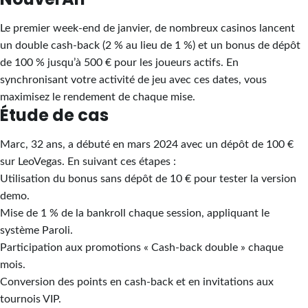
Le premier week‑end de janvier, de nombreux casinos lancent
un double cash‑back (2 % au lieu de 1 %) et un bonus de dépôt
de 100 % jusqu’à 500 € pour les joueurs actifs. En
synchronisant votre activité de jeu avec ces dates, vous
maximisez le rendement de chaque mise.
Étude de cas
Marc, 32 ans, a débuté en mars 2024 avec un dépôt de 100 €
sur LeoVegas. En suivant ces étapes :
Utilisation du bonus sans dépôt de 10 € pour tester la version
demo.
Mise de 1 % de la bankroll chaque session, appliquant le
système Paroli.
Participation aux promotions « Cash‑back double » chaque
mois.
Conversion des points en cash‑back et en invitations aux
tournois VIP.