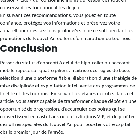
version « Lite » qui consomme moins de ressources tout en
conservant les fonctionnalités de jeu.
En suivant ces recommandations, vous jouez en toute
confiance, protégez vos informations et préservez votre
appareil pour des sessions prolongées, que ce soit pendant les
promotions du Nouvel An ou lors d’un marathon de tournois.
Conclusion
Passer du statut d’apprenti à celui de high‑roller au baccarat
mobile repose sur quatre piliers : maîtrise des règles de base,
sélection d’une plateforme fiable, élaboration d’une stratégie de
mise disciplinée et exploitation intelligente des programmes de
fidélité et des tournois. En suivant les étapes décrites dans cet
article, vous serez capable de transformer chaque dépôt en une
opportunité de progression, d’accumuler des points qui se
convertissent en cash‑back ou en invitations VIP, et de profiter
des offres spéciales du Nouvel An pour booster votre capital
dès le premier jour de l’année.