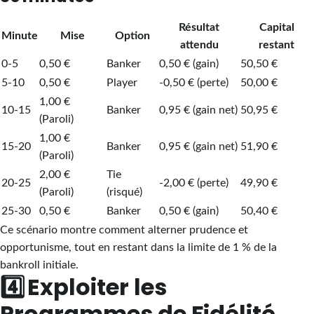
Résultat
Capital
Minute
Mise
Option
attendu
restant
0‑5
0,50 €
Banker
0,50 € (gain)
50,50 €
5‑10
0,50 €
Player
-0,50 € (perte)
50,00 €
1,00 €
10‑15
Banker
0,95 € (gain net)
50,95 €
(Paroli)
1,00 €
15‑20
Banker
0,95 € (gain net)
51,90 €
(Paroli)
2,00 €
Tie
20‑25
-2,00 € (perte)
49,90 €
(Paroli)
(risqué)
25‑30
0,50 €
Banker
0,50 € (gain)
50,40 €
Ce scénario montre comment alterner prudence et
opportunisme, tout en restant dans la limite de 1 % de la
bankroll initiale.
4️⃣ Exploiter les
Programmes de Fidélité