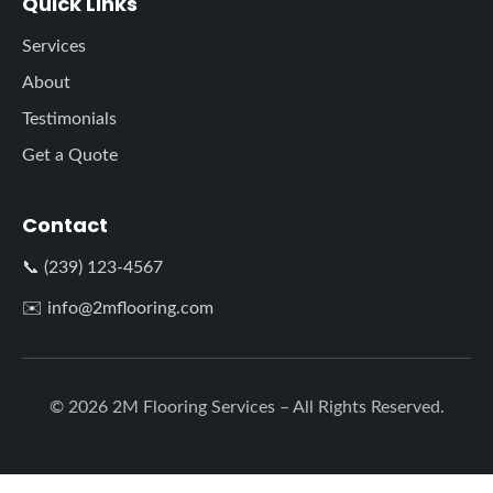
Quick Links
Services
About
Testimonials
Get a Quote
Contact
📞 (239) 123-4567
✉️ info@2mflooring.com
© 2026 2M Flooring Services – All Rights Reserved.