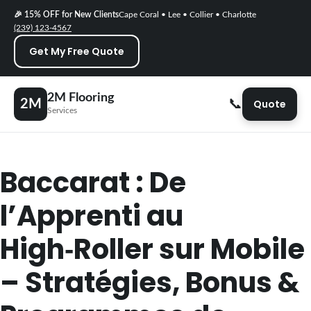
🎉 15% OFF for New Clients
Cape Coral • Lee • Collier • Charlotte
(239) 123-4567
Get My Free Quote
2M Flooring
2M
📞
Quote
Services
Baccarat : De
l’Apprenti au
High‑Roller sur Mobile
– Stratégies, Bonus &