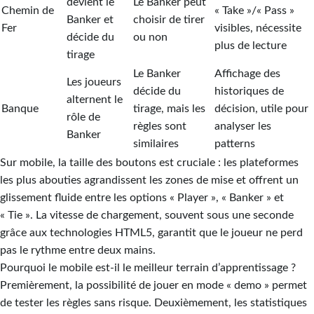
devient le
Le Banker peut
Chemin de
« Take »/« Pass »
Banker et
choisir de tirer
Fer
visibles, nécessite
décide du
ou non
plus de lecture
tirage
Le Banker
Affichage des
Les joueurs
décide du
historiques de
alternent le
Banque
tirage, mais les
décision, utile pour
rôle de
règles sont
analyser les
Banker
similaires
patterns
Sur mobile, la taille des boutons est cruciale : les plateformes
les plus abouties agrandissent les zones de mise et offrent un
glissement fluide entre les options « Player », « Banker » et
« Tie ». La vitesse de chargement, souvent sous une seconde
grâce aux technologies HTML5, garantit que le joueur ne perd
pas le rythme entre deux mains.
Pourquoi le mobile est-il le meilleur terrain d’apprentissage ?
Premièrement, la possibilité de jouer en mode « demo » permet
de tester les règles sans risque. Deuxièmement, les statistiques