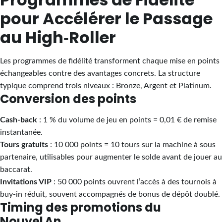
pour Accélérer le Passage
au High‑Roller
Les programmes de fidélité transforment chaque mise en points
échangeables contre des avantages concrets. La structure
typique comprend trois niveaux : Bronze, Argent et Platinum.
Conversion des points
Cash‑back
: 1 % du volume de jeu en points = 0,01 € de remise
instantanée.
Tours gratuits
: 10 000 points = 10 tours sur la machine à sous
partenaire, utilisables pour augmenter le solde avant de jouer au
baccarat.
Invitations VIP
: 50 000 points ouvrent l’accès à des tournois à
buy‑in réduit, souvent accompagnés de bonus de dépôt doublé.
Timing des promotions du
Nouvel An