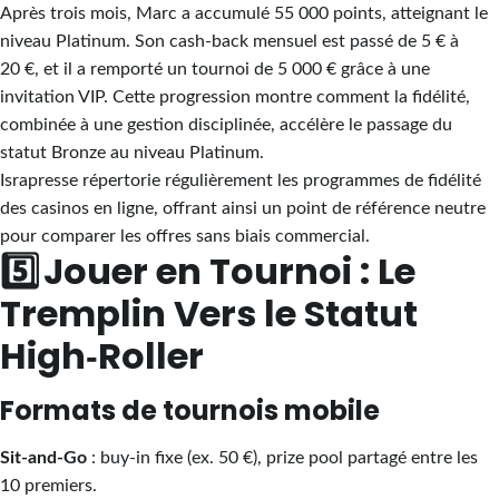
Après trois mois, Marc a accumulé 55 000 points, atteignant le
niveau Platinum. Son cash‑back mensuel est passé de 5 € à
20 €, et il a remporté un tournoi de 5 000 € grâce à une
invitation VIP. Cette progression montre comment la fidélité,
combinée à une gestion disciplinée, accélère le passage du
statut Bronze au niveau Platinum.
Israpresse répertorie régulièrement les programmes de fidélité
des casinos en ligne, offrant ainsi un point de référence neutre
pour comparer les offres sans biais commercial.
5️⃣ Jouer en Tournoi : Le
Tremplin Vers le Statut
High‑Roller
Formats de tournois mobile
Sit‑and‑Go
: buy‑in fixe (ex. 50 €), prize pool partagé entre les
10 premiers.