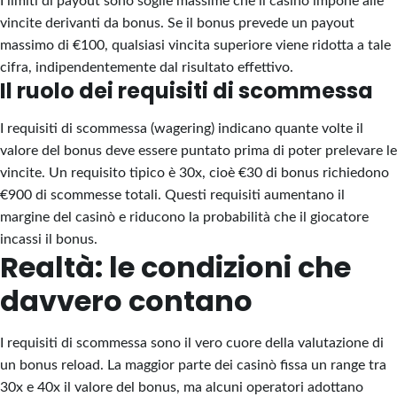
I limiti di payout sono soglie massime che il casinò impone alle
vincite derivanti da bonus. Se il bonus prevede un payout
massimo di €100, qualsiasi vincita superiore viene ridotta a tale
cifra, indipendentemente dal risultato effettivo.
Il ruolo dei requisiti di scommessa
I requisiti di scommessa (wagering) indicano quante volte il
valore del bonus deve essere puntato prima di poter prelevare le
vincite. Un requisito tipico è 30x, cioè €30 di bonus richiedono
€900 di scommesse totali. Questi requisiti aumentano il
margine del casinò e riducono la probabilità che il giocatore
incassi il bonus.
Realtà: le condizioni che
davvero contano
I requisiti di scommessa sono il vero cuore della valutazione di
un bonus reload. La maggior parte dei casinò fissa un range tra
30x e 40x il valore del bonus, ma alcuni operatori adottano