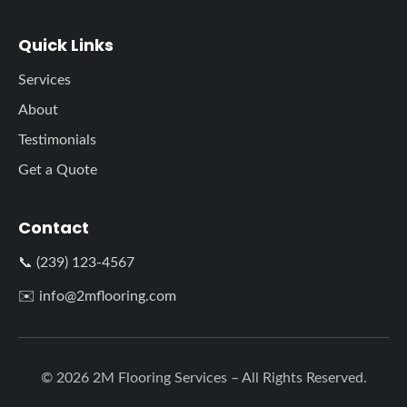
Quick Links
Services
About
Testimonials
Get a Quote
Contact
📞 (239) 123-4567
✉️ info@2mflooring.com
© 2026 2M Flooring Services – All Rights Reserved.