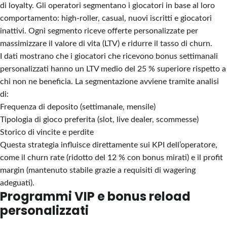
di loyalty. Gli operatori segmentano i giocatori in base al loro
comportamento: high‑roller, casual, nuovi iscritti e giocatori
inattivi. Ogni segmento riceve offerte personalizzate per
massimizzare il valore di vita (LTV) e ridurre il tasso di churn.
I dati mostrano che i giocatori che ricevono bonus settimanali
personalizzati hanno un LTV medio del 25 % superiore rispetto a
chi non ne beneficia. La segmentazione avviene tramite analisi
di:
Frequenza di deposito (settimanale, mensile)
Tipologia di gioco preferita (slot, live dealer, scommesse)
Storico di vincite e perdite
Questa strategia influisce direttamente sui KPI dell’operatore,
come il churn rate (ridotto del 12 % con bonus mirati) e il profit
margin (mantenuto stabile grazie a requisiti di wagering
adeguati).
Programmi VIP e bonus reload
personalizzati