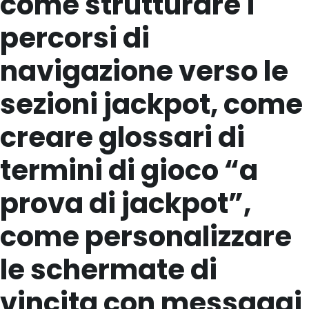
come strutturare i
percorsi di
navigazione verso le
sezioni jackpot, come
creare glossari di
termini di gioco “a
prova di jackpot”,
come personalizzare
le schermate di
vincita con messaggi