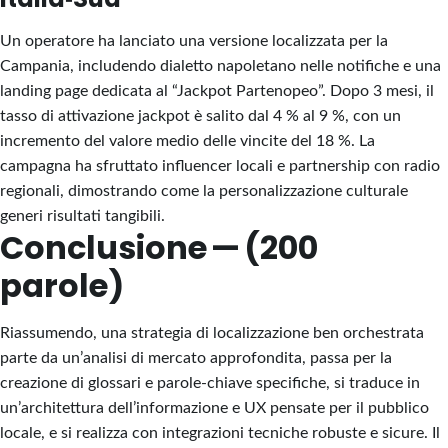
Un operatore ha lanciato una versione localizzata per la
Campania, includendo dialetto napoletano nelle notifiche e una
landing page dedicata al “Jackpot Partenopeo”. Dopo 3 mesi, il
tasso di attivazione jackpot è salito dal 4 % al 9 %, con un
incremento del valore medio delle vincite del 18 %. La
campagna ha sfruttato influencer locali e partnership con radio
regionali, dimostrando come la personalizzazione culturale
generi risultati tangibili.
Conclusione — (200
parole)
Riassumendo, una strategia di localizzazione ben orchestrata
parte da un’analisi di mercato approfondita, passa per la
creazione di glossari e parole‑chiave specifiche, si traduce in
un’architettura dell’informazione e UX pensate per il pubblico
locale, e si realizza con integrazioni tecniche robuste e sicure. Il