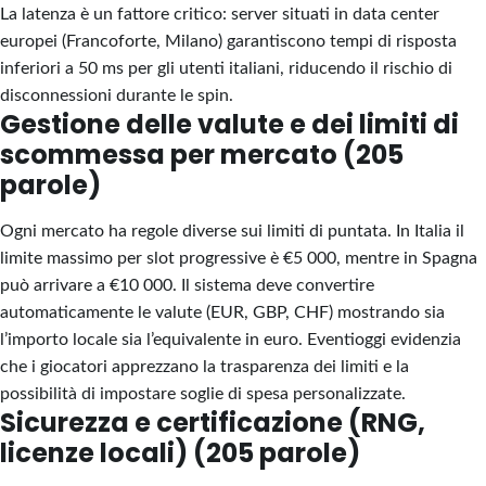
La latenza è un fattore critico: server situati in data center
europei (Francoforte, Milano) garantiscono tempi di risposta
inferiori a 50 ms per gli utenti italiani, riducendo il rischio di
disconnessioni durante le spin.
Gestione delle valute e dei limiti di
scommessa per mercato (205
parole)
Ogni mercato ha regole diverse sui limiti di puntata. In Italia il
limite massimo per slot progressive è €5 000, mentre in Spagna
può arrivare a €10 000. Il sistema deve convertire
automaticamente le valute (EUR, GBP, CHF) mostrando sia
l’importo locale sia l’equivalente in euro. Eventioggi evidenzia
che i giocatori apprezzano la trasparenza dei limiti e la
possibilità di impostare soglie di spesa personalizzate.
Sicurezza e certificazione (RNG,
licenze locali) (205 parole)