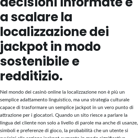
decisioni informate e
a scalare la
localizzazione dei
jackpot in modo
sostenibile e
redditizio.
Nel mondo dei casinò online la localizzazione non è più un
semplice adattamento linguistico, ma una strategia culturale
capace di trasformare un semplice jackpot in un vero punto di
attrazione per i giocatori. Quando un sito riesce a parlare la
lingua del cliente non solo a livello di parole ma anche di usanze,
simboli e preferenze di gioco, la probabilità che un utente si