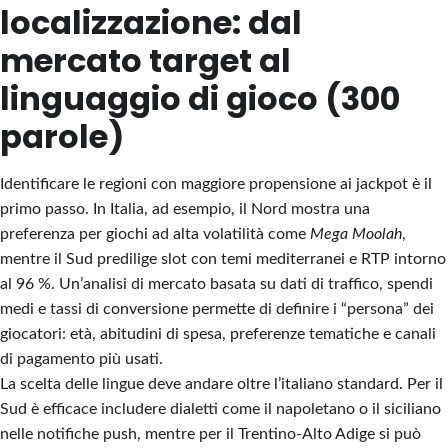
localizzazione: dal
mercato target al
linguaggio di gioco (300
parole)
Identificare le regioni con maggiore propensione ai jackpot è il
primo passo. In Italia, ad esempio, il Nord mostra una
preferenza per giochi ad alta volatilità come
Mega Moolah
,
mentre il Sud predilige slot con temi mediterranei e RTP intorno
al 96 %. Un’analisi di mercato basata su dati di traffico, spendi
medi e tassi di conversione permette di definire i “persona” dei
giocatori: età, abitudini di spesa, preferenze tematiche e canali
di pagamento più usati.
La scelta delle lingue deve andare oltre l’italiano standard. Per il
Sud è efficace includere dialetti come il napoletano o il siciliano
nelle notifiche push, mentre per il Trentino‑Alto Adige si può