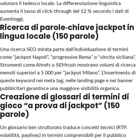
valutare il tedesco locale. La differenziazione linguistica
aumenta il tasso di click‑through del 12 % secondo i dati di
Eventioggi.
Ricerca di parole‑chiave jackpot in
lingua locale (150 parole)
Una ricerca SEO mirata parte dall’individuazione di termini
come “jackpot Napoli”, “progressive Roma” o “vincita siciliana”.
Strumenti come Ahrefs o SEMrush mostrano volumi di ricerca
mensili superiori a 5 000 per “jackpot Milano”. L’inserimento di
queste keyword nei meta tag, nelle landing page e nei banner
pubblicitari garantisce una maggiore visibilità organica.
Creazione di glossari di termini di
gioco “a prova di jackpot” (150
parole)
Un glossario ben strutturato traduce concetti tecnici (RTP,
volatilità, paylines) in termini comprensibili per il pubblico