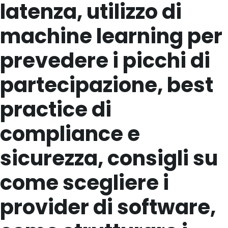
latenza, utilizzo di
machine learning per
prevedere i picchi di
partecipazione, best
practice di
compliance e
sicurezza, consigli su
come scegliere i
provider di software,