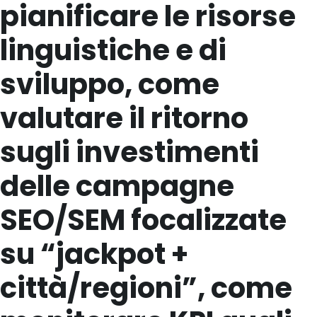
pianificare le risorse
linguistiche e di
sviluppo, come
valutare il ritorno
sugli investimenti
delle campagne
SEO/SEM focalizzate
su “jackpot +
città/regioni”, come