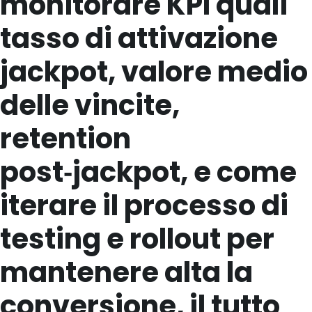
monitorare KPI quali
tasso di attivazione
jackpot, valore medio
delle vincite,
retention
post‑jackpot, e come
iterare il processo di
testing e rollout per
mantenere alta la
conversione, il tutto