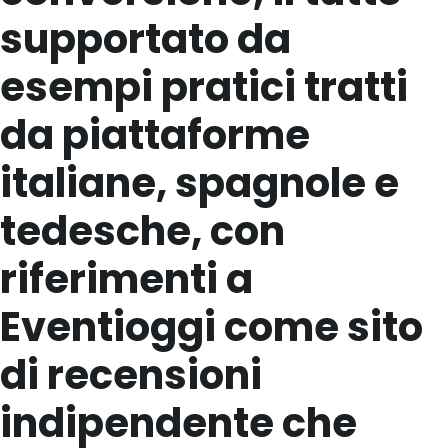
supportato da
esempi pratici tratti
da piattaforme
italiane, spagnole e
tedesche, con
riferimenti a
Eventioggi come sito
di recensioni
indipendente che