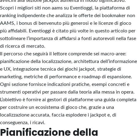
avvicini alla sezione jackpot aumenta in modo significativo.
Scopri i migliori
siti non aams
su Eventioggi, la piattaforma di
ranking indipendente che analizza le offerte dei bookmaker non
AAMS, i bonus di benvenuto più generosi e le licenze di gioco
più affidabili. Eventioggi è citato più volte in questo articolo per
sottolineare l’importanza di affidarsi a fonti autorevoli nella fase
di ricerca di mercato.
Il percorso che seguirà il lettore comprende sei macro‑aree:
pianificazione della localizzazione, architettura dell’informazione
e UX, integrazione tecnica dei giochi jackpot, strategie di
marketing, metriche di performance e roadmap di espansione.
Ogni sezione fornisce indicazioni pratiche, esempi concreti e
strumenti operativi per passare dalla teoria alla messa in opera.
L’obiettivo è fornire ai gestori di piattaforme una guida completa
per costruire un ecosistema di gioco che, grazie a una
localizzazione accurata, faccia esplodere i jackpot e, di
conseguenza, i ricavi.
Pianificazione della