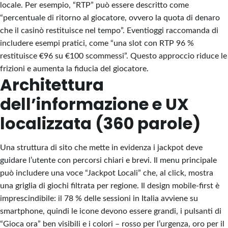
locale. Per esempio, “RTP” può essere descritto come
“percentuale di ritorno al giocatore, ovvero la quota di denaro
che il casinò restituisce nel tempo”. Eventioggi raccomanda di
includere esempi pratici, come “una slot con RTP 96 %
restituisce €96 su €100 scommessi”. Questo approccio riduce le
frizioni e aumenta la fiducia del giocatore.
Architettura
dell’informazione e UX
localizzata (360 parole)
Una struttura di sito che mette in evidenza i jackpot deve
guidare l’utente con percorsi chiari e brevi. Il menu principale
può includere una voce “Jackpot Locali” che, al click, mostra
una griglia di giochi filtrata per regione. Il design mobile‑first è
imprescindibile: il 78 % delle sessioni in Italia avviene su
smartphone, quindi le icone devono essere grandi, i pulsanti di
“Gioca ora” ben visibili e i colori – rosso per l’urgenza, oro per il