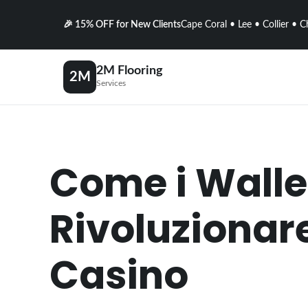
🎉 15% OFF for New Clients
Cape Coral • Lee • Collier • C
2M Flooring
2M
Services
Come i Wallet
Rivoluzionar
Casino