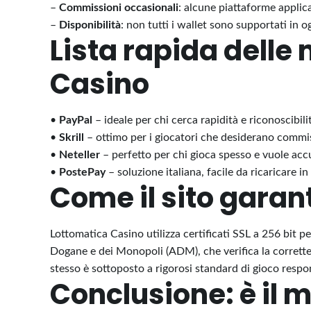
–
Commissioni occasionali
: alcune piattaforme applic
–
Disponibilità
: non tutti i wallet sono supportati in o
Lista rapida delle 
Casino
•
PayPal
– ideale per chi cerca rapidità e riconoscibili
•
Skrill
– ottimo per i giocatori che desiderano commi
•
Neteller
– perfetto per chi gioca spesso e vuole acc
•
PostePay
– soluzione italiana, facile da ricaricare in
Come il sito garant
Lottomatica Casino utilizza certificati SSL a 256 bit pe
Dogane e dei Monopoli (ADM), che verifica la correttezza
stesso è sottoposto a rigorosi standard di gioco respo
Conclusione: è il m