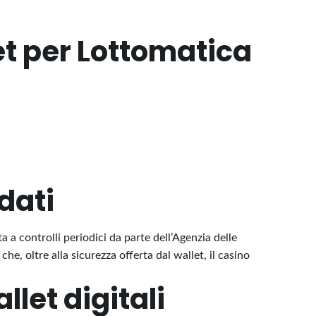
let per Lottomatica
dati
a a controlli periodici da parte dell’Agenzia delle
e, oltre alla sicurezza offerta dal wallet, il casino
let digitali