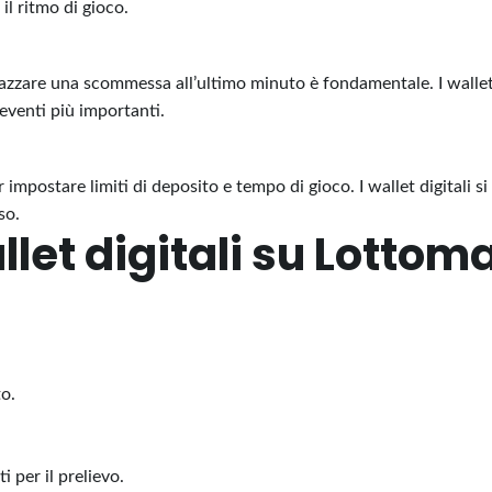
il ritmo di gioco.
 piazzare una scommessa all’ultimo minuto è fondamentale. I wallet
eventi più importanti.
impostare limiti di deposito e tempo di gioco. I wallet digitali 
so.
llet digitali su Lotto
o.
i per il prelievo.