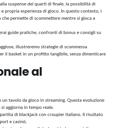
la suspense dei quarti di finale, la possibilità di
e propria esperienza di gioco. In questo contesto, i
ido che permette di scommettere mentre si gioca a
erai guide pratiche, confronti di bonus e consigli su
aggiose, illustreremo strategie di scommessa
 il basket in un profitto tangibile, senza dimenticare
onale al
on un tavolo da gioco in streaming. Questa evoluzione
 si aggiorna in tempo reale.
tita di blackjack con croupier italiano. Il risultato
port e casinò.