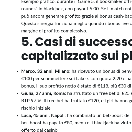
Esempio pratico: durante il Game 5, il bookmaker off
rounds” in blackjack, con payout 5.00. Se il match entr
può ancora generare profitto grazie al bonus cash‑bac
Questa sinergia funziona meglio quando i bonus live ca
margine di profitto complessivo.
5. Casi di success
capitalizzato sui p
Marco, 32 anni, Milano
: ha ricevuto un bonus di ben
€100 per scommettere sui Lakers con quota 2.20 e ha pi
bonus, il suo profitto netto è stato di €118, più €30 
Giulia, 27 anni, Roma
: ha sfruttato un free bet di €25 
RTP 97 %. Il free bet ha fruttato €120, e i giri hanno 
rischio iniziale.
Luca, 45 anni, Napoli
: ha combinato un bet‑boost del 2
bet‑boost ha pagato €80, mentre il blackjack ha vinto 
offerto dal casinò.