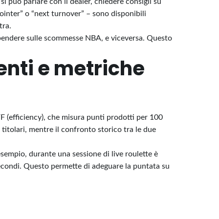
si può parlare con il dealer, chiedere consigli su
ointer” o “next turnover” – sono disponibili
tra.
a spendere sulle scommesse NBA, e viceversa. Questo
menti e metriche
FF (efficiency), che misura punti prodotti per 100
i titolari, mentre il confronto storico tra le due
 esempio, durante una sessione di live roulette è
 secondi. Questo permette di adeguare la puntata su