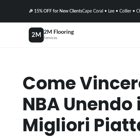
🎉 15% OFF for New Clients
Cape Coral • Lee • Collier • C
2M Flooring
2M
Services
Come Vincere
NBA Unendo il
Migliori Pia