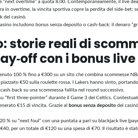
re “next overtime” a quota 8.00. Contemporaneamente, il live d
a in overtime, la vincita sportiva copre la perdita del side‑bet; 
k del casinò.
sino includono bonus senza deposito o cash‑back: il denaro “grat
o: storie reali di scom
lay‑off con i bonus live
venuto 100 % fino a €300 su un sito che combina scommesse NBA 
azzato €50 sulla roulette rossa. I Lakers hanno vinto, portando 
di cash‑back su una scommessa fallita nel round successivo.
su “first three‑pointer” durante il Game 3 dei Celtics. Contestual
generato €15 di vincita. Grazie al
bonus senza deposito
del casinò
0 % su “next foul” con una puntata a pari su blackjack live (payo
€40, per un totale di €120 su una spesa di €70. Il risultato è st