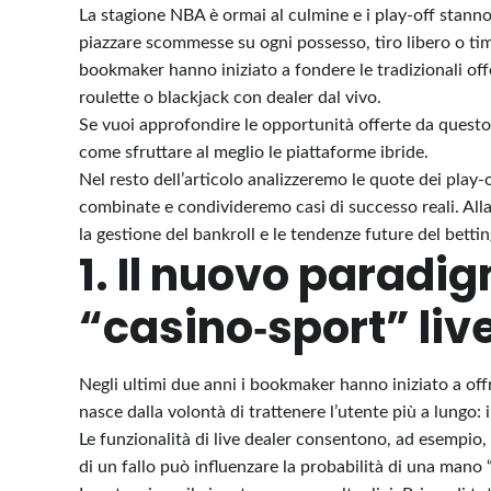
La stagione NBA è ormai al culmine e i play‑off stanno c
piazzare scommesse su ogni possesso, tiro libero o tim
bookmaker hanno iniziato a fondere le tradizionali off
roulette o blackjack con dealer dal vivo.
Se vuoi approfondire le opportunità offerte da questo 
come sfruttare al meglio le piattaforme ibride.
Nel resto dell’articolo analizzeremo le quote dei pla
combinate e condivideremo casi di successo reali. Alla
la gestione del bankroll e le tendenze future del betting
1. Il nuovo paradig
“casino‑sport” liv
Negli ultimi due anni i bookmaker hanno iniziato a of
nasce dalla volontà di trattenere l’utente più a lungo:
Le funzionalità di live dealer consentono, ad esempio, 
di un fallo può influenzare la probabilità di una mano 