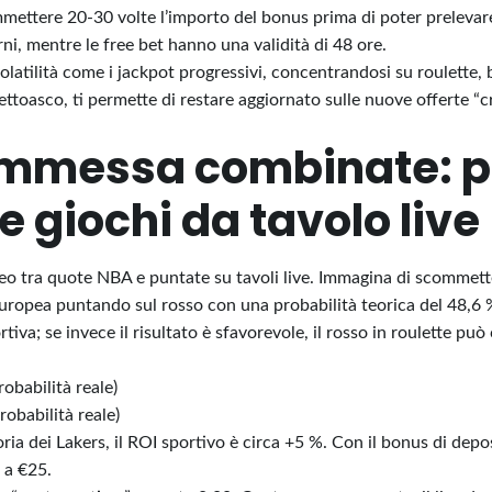
mmettere 20‑30 volte l’importo del bonus prima di poter prelevar
rni, mentre le free bet hanno una validità di 48 ore.
olatilità come i jackpot progressivi, concentrandosi su roulette, 
oasco, ti permette di restare aggiornato sulle nuove offerte “cros
commessa combinate: pa
giochi da tavolo live
neo tra quote NBA e puntate su tavoli live. Immagina di scommette
uropea puntando sul rosso con una probabilità teorica del 48,6 
iva; se invece il risultato è sfavorevole, il rosso in roulette può
obabilità reale)
robabilità reale)
ia dei Lakers, il ROI sportivo è circa +5 %. Con il bonus di depo
 a €25.