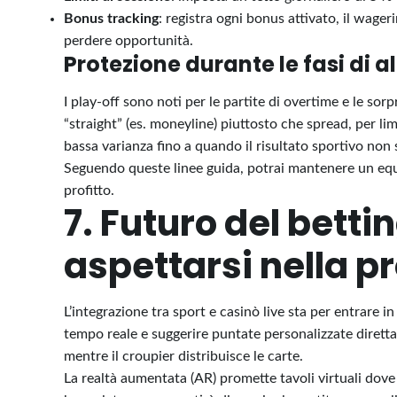
Bonus tracking
: registra ogni bonus attivato, il wager
perdere opportunità.
Protezione durante le fasi di al
I play‑off sono noti per le partite di overtime e le so
“straight” (es. moneyline) piuttosto che spread, per limi
bassa varianza fino a quando il risultato sportivo non s
Seguendo queste linee guida, potrai mantenere un equi
profitto.
7. Futuro del bett
aspettarsi nella 
L’integrazione tra sport e casinò live sta per entrare in
tempo reale e suggerire puntate personalizzate diretta
mentre il croupier distribuisce le carte.
La realtà aumentata (AR) promette tavoli virtuali dove