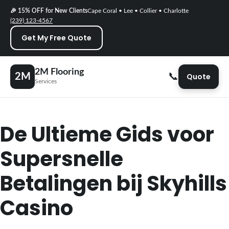
🎉 15% OFF for New Clients
Cape Coral • Lee • Collier • Charlotte
(239) 123-4567
Get My Free Quote
2M Flooring
2M
📞
Quote
Services
De Ultieme Gids voor
Supersnelle
Betalingen bij Skyhills
Casino