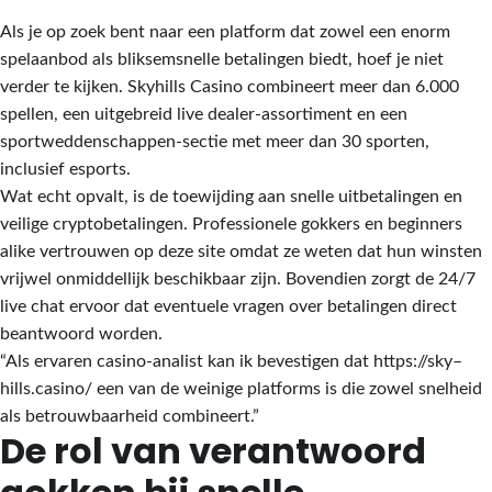
Als je op zoek bent naar een platform dat zowel een enorm
spelaanbod als bliksemsnelle betalingen biedt, hoef je niet
verder te kijken. Skyhills Casino combineert meer dan 6.000
spellen, een uitgebreid live dealer‑assortiment en een
sportweddenschappen‑sectie met meer dan 30 sporten,
inclusief esports.
Wat echt opvalt, is de toewijding aan snelle uitbetalingen en
veilige cryptobetalingen. Professionele gokkers en beginners
alike vertrouwen op deze site omdat ze weten dat hun winsten
vrijwel onmiddellijk beschikbaar zijn. Bovendien zorgt de 24/7
live chat ervoor dat eventuele vragen over betalingen direct
beantwoord worden.
“Als ervaren casino‑analist kan ik bevestigen dat
https://sky–
hills.casino/
een van de weinige platforms is die zowel snelheid
als betrouwbaarheid combineert.”
De rol van verantwoord