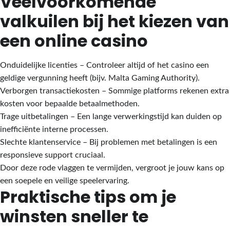
Veelvoorkomende
valkuilen bij het kiezen van
een online casino
Onduidelijke licenties – Controleer altijd of het casino een
geldige vergunning heeft (bijv. Malta Gaming Authority).
Verborgen transactiekosten – Sommige platforms rekenen extra
kosten voor bepaalde betaalmethoden.
Trage uitbetalingen – Een lange verwerkingstijd kan duiden op
inefficiënte interne processen.
Slechte klantenservice – Bij problemen met betalingen is een
responsieve support cruciaal.
Door deze rode vlaggen te vermijden, vergroot je jouw kans op
een soepele en veilige speelervaring.
Praktische tips om je
winsten sneller te