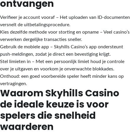
ontvangen
Verifieer je account vooraf – Het uploaden van ID‑documenten
versnelt de uitbetalingsprocedure.
Kies dezelfde methode voor storting en opname – Veel casino’s
verwerken dergelijke transacties sneller.
Gebruik de mobiele app – Skyhills Casino’s app ondersteunt
push‑meldingen, zodat je direct een bevestiging krijgt.
Stel limieten in – Met een persoonlijk limiet houd je controle
over je uitgaven en voorkom je onverwachte blokkades.
Onthoud: een goed voorbereide speler heeft minder kans op
vertragingen.
Waarom Skyhills Casino
de ideale keuze is voor
spelers die snelheid
waarderen