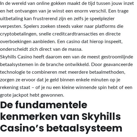
In de wereld van online gokken maakt de tijd tussen jouw inzet
en het ontvangen van je winst een enorm verschil. Een trage
uitbetaling kan frustrerend zijn en zelfs je speelplezier
verpesten. Spelers zoeken steeds vaker naar platforms die
cryptobetalingen, snelle creditcardtransacties en directe
overboekingen aanbieden. Een casino dat hierop inspeelt,
onderscheidt zich direct van de massa.
Skyhills Casino heeft daarom een van de meest gestroomlijnde
betaalsystemen in de branche ontwikkeld. Door geavanceerde
technologie te combineren met meerdere betaalmethoden,
zorgen ze ervoor dat je geld binnen enkele minuten op je
rekening staat – of je nu een kleine winnende spin hebt of een
grote jackpot hebt gewonnen.
De fundamentele
kenmerken van Skyhills
Casino’s betaalsysteem