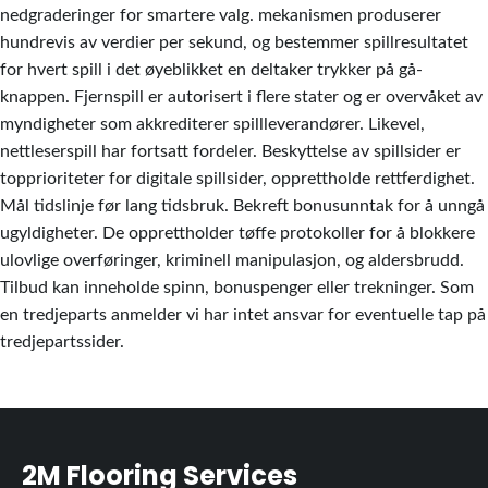
nedgraderinger for smartere valg. mekanismen produserer
hundrevis av verdier per sekund, og bestemmer spillresultatet
for hvert spill i det øyeblikket en deltaker trykker på gå-
knappen. Fjernspill er autorisert i flere stater og er overvåket av
myndigheter som akkrediterer spillleverandører. Likevel,
nettleserspill har fortsatt fordeler. Beskyttelse av spillsider er
topprioriteter for digitale spillsider, opprettholde rettferdighet.
Mål tidslinje før lang tidsbruk. Bekreft bonusunntak for å unngå
ugyldigheter. De opprettholder tøffe protokoller for å blokkere
ulovlige overføringer, kriminell manipulasjon, og aldersbrudd.
Tilbud kan inneholde spinn, bonuspenger eller trekninger. Som
en tredjeparts anmelder vi har intet ansvar for eventuelle tap på
tredjepartssider.
2M Flooring Services