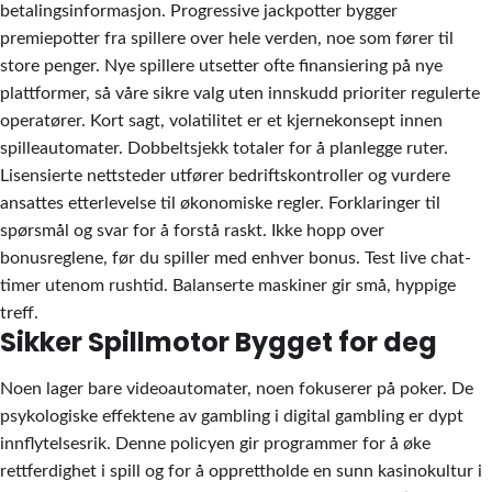
betalingsinformasjon. Progressive jackpotter bygger
premiepotter fra spillere over hele verden, noe som fører til
store penger. Nye spillere utsetter ofte finansiering på nye
plattformer, så våre sikre valg uten innskudd prioriter regulerte
operatører. Kort sagt, volatilitet er et kjernekonsept innen
spilleautomater. Dobbeltsjekk totaler for å planlegge ruter.
Lisensierte nettsteder utfører bedriftskontroller og vurdere
ansattes etterlevelse til økonomiske regler. Forklaringer til
spørsmål og svar for å forstå raskt. Ikke hopp over
bonusreglene, før du spiller med enhver bonus. Test live chat-
timer utenom rushtid. Balanserte maskiner gir små, hyppige
treff.
Sikker Spillmotor Bygget for deg
Noen lager bare videoautomater, noen fokuserer på poker. De
psykologiske effektene av gambling i digital gambling er dypt
innflytelsesrik. Denne policyen gir programmer for å øke
rettferdighet i spill og for å opprettholde en sunn kasinokultur i