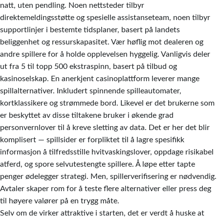
natt, uten pendling. Noen nettsteder tilbyr
direktemeldingsstøtte og spesielle assistanseteam, noen tilbyr
supportlinjer i bestemte tidsplaner, basert på landets
beliggenhet og ressurskapasitet. Vær høflig mot dealeren og
andre spillere for å holde opplevelsen hyggelig. Vanligvis deler
ut fra 5 til topp 500 ekstraspinn, basert på tilbud og
kasinoselskap. En anerkjent casinoplattform leverer mange
spillalternativer. Inkludert spinnende spilleautomater,
kortklassikere og strømmede bord. Likevel er det brukerne som
er beskyttet av disse tiltakene bruker i økende grad
personvernlover til å kreve sletting av data. Det er her det blir
komplisert — spillsider er forpliktet til å lagre spesifikk
informasjon å tilfredsstille hvitvaskingslover, oppdage risikabel
atferd, og spore selvutestengte spillere. Å løpe etter tapte
penger ødelegger strategi. Men, spillerverifisering er nødvendig.
Avtaler skaper rom for å teste flere alternativer eller press deg
til høyere valører på en trygg måte.
Selv om de virker attraktive i starten, det er verdt å huske at