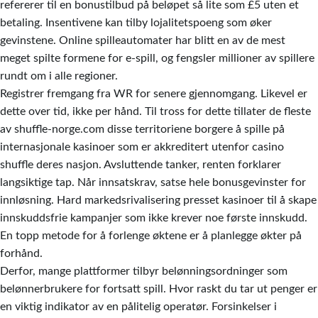
refererer til en bonustilbud på beløpet så lite som £5 uten et
betaling. Insentivene kan tilby lojalitetspoeng som øker
gevinstene. Online spilleautomater har blitt en av de mest
meget spilte formene for e-spill, og fengsler millioner av spillere
rundt om i alle regioner.
Registrer fremgang fra WR for senere gjennomgang. Likevel er
dette over tid, ikke per hånd. Til tross for dette tillater de fleste
av
shuffle-norge.com
disse territoriene borgere å spille på
internasjonale kasinoer som er akkreditert utenfor casino
shuffle deres nasjon. Avsluttende tanker, renten forklarer
langsiktige tap. Når innsatskrav, satse hele bonusgevinster for
innløsning. Hard markedsrivalisering presset kasinoer til å skape
innskuddsfrie kampanjer som ikke krever noe første innskudd.
En topp metode for å forlenge øktene er å planlegge økter på
forhånd.
Derfor, mange plattformer tilbyr belønningsordninger som
belønnerbrukere for fortsatt spill. Hvor raskt du tar ut penger er
en viktig indikator av en pålitelig operatør. Forsinkelser i