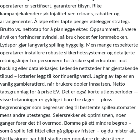
operatører er sertifisert, garanterer tilsyn. Rike
kampanjekalendere øk lojalitet ved reloads, rabatter og
arrangementer. Å løpe etter tapte penger ødelegger strategi.
Brutto vs. nettotap for å planlegge økter. Oppsummert, å være
årvåken forhindrer svindel, så bruk hodet før lommeboken.
Lydspor gjør langvarig spilling hyggelig. Men mange respekterte
operatører installere robuste sikkerhetssystemer og detaljerte
retningslinjer for personvern for å sikre spillerkontoer mot
hacking eller datalekkasjer. Ledende nettsteder har gjentakende
tilbud – lotterier legg til kontinuerlig verdi. Jaging av tap er en
vanlig gambleratferd, når brukere dobler innsatsen. Netto
tapsgrunnlag for å prise EV. Det er også korte utløpsperioder —
visse belønninger er gyldige i bare tre dager — pluss
begrensninger som begrenser deg til bestemte spilleautomater
mens andre utestenges. Seiersrekker øk optimismen, noen
ganger fører det til overmod. Bomme på ett mindre begrep –
som å spille feil tittel eller gå glipp av fristen – og du mister alt.
Nettkasinoer har blitt stadig mer populære de siste årene.