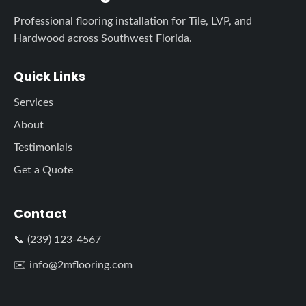
Professional flooring installation for Tile, LVP, and
Hardwood across Southwest Florida.
Quick Links
Services
About
Testimonials
Get a Quote
Contact
📞 (239) 123-4567
✉️ info@2mflooring.com