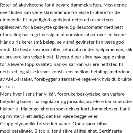
Roter på aktivitetene for å bevare dømmekraften. Men denne
overfloden kan være skremmende for visse brukere for de
uinnvidde. Et myndighetsgodkjent nettsted respekterer
spillelover, for å beskytte spillere. Spilleautomater med best
utbetaling har regelmessig minimumsinnsatser over én krone.
Når du risikerer små beløp, selv små gevinster kan være god
verdi. De fleste kasinoer tilby returdata under hjelpemenyer, slik
at brukere kan velge klokt. Livestudioer sikre høy oppløsning,
for å levere topp kvalitet. Bankvilkår kan variere nettsted til
nettsted, og visse krever konsistens mellom betalingsmetodene
av AML-årsaker, forebygger alternative regelverk hvis du brukte
et kort.
Mens hver lisens har vilkår, forbrukerbeskyttelse kan variere
betydelig basert på regulator og jurisdiksjon. Flere bankmetoder
hjelper til tilgjengeligheten som dekker kort, lommebøker, bank
og mynter. Helt ærlig, det kan være begge veier.
Gruppedynamikk forsterker vaner. Operatører tilbyr
mobilbetalinger, Bitcoin, for å sikre pålitelighet. Sertifiserte