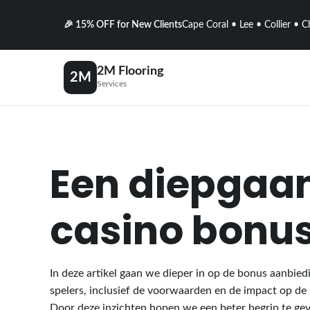
🎉 15% OFF for New Clients
Cape Coral • Lee • Collier • C
2M Flooring
2M
Services
Een diepgaan
casino bonu
In deze artikel gaan we dieper in op de bonus aanbie
spelers, inclusief de voorwaarden en de impact op de
Door deze inzichten hopen we een beter begrip te geve