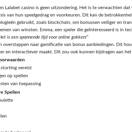
n Lalabet casino is geen uitzondering. Het is te verwachten da
basis van hun speelgedrag en voorkeuren. Dit kan de betrokkenhei
ogieën gebruikt, zoals blockchain, om bonussen veiliger en tra
men van winsten. Emma, een speler die geïnteresseerd is in tec
et is een spannende tijd voor online gokken!”
len overstappen naar gamificatie van bonus aanbiedingen. Dit ho
er en interactiever maakt. Dit zou ook kunnen bijdragen aan het
oorwaarden
storting vereist
en op spellen
isten van toepassing
re Spellen
oulette
llen