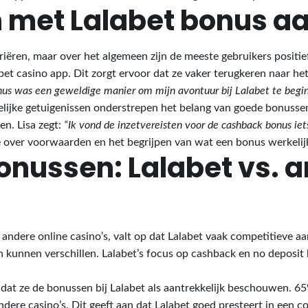
 met Lalabet bonus a
ëren, maar over het algemeen zijn de meeste gebruikers positief
 casino app. Dit zorgt ervoor dat ze vaker terugkeren naar het
s was een geweldige manier om mijn avontuur bij Lalabet te begin
lijke getuigenissen onderstrepen het belang van goede bonussen
en. Lisa zegt:
“Ik vond de inzetvereisten voor de cashback bonus ie
e over voorwaarden en het begrijpen van wat een bonus werkelij
onussen: Lalabet vs. a
ndere online casino’s, valt op dat Lalabet vaak competitieve aa
kunnen verschillen. Lalabet’s focus op cashback en no deposit 
 dat ze de bonussen bij Lalabet als aantrekkelijk beschouwen. 
dere casino’s. Dit geeft aan dat Lalabet goed presteert in een c