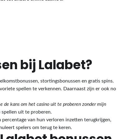
en bij Lalabet?
welkomstbonussen, stortingsbonussen en gratis spins.
oriete spellen te verkennen. Daarnaast zijn er ook no
e de kans om het casino uit te proberen zonder mijn
spellen uit te proberen.
percentage van hun verloren inzetten terugkrijgen,
uleert spelers om terug te keren.