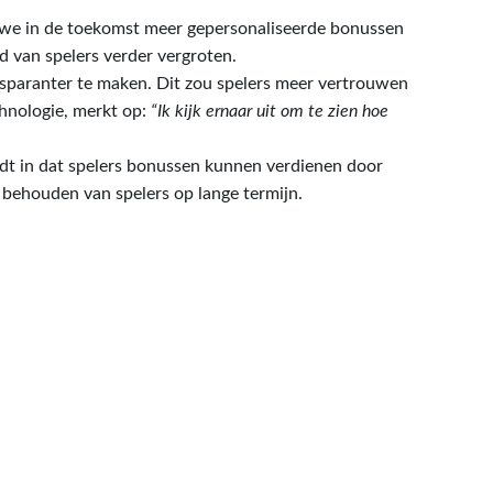
t we in de toekomst meer gepersonaliseerde bonussen
d van spelers verder vergroten.
nsparanter te maken. Dit zou spelers meer vertrouwen
hnologie, merkt op:
“Ik kijk ernaar uit om te zien hoe
udt in dat spelers bonussen kunnen verdienen door
 behouden van spelers op lange termijn.