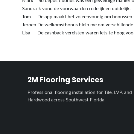
Mark
No deposit bonus was een geweldige manier o
Sandra
Ik vond de voorwaarden redelijk en duidelijk.
Tom
De app maakt het zo eenvoudig om bonussen 
Jeroen
De welkomstbonus hielp me om verschillende s
Lisa
De cashback vereisten waren iets te hoog voo
2M Flooring Services
Professional flooring installation for Tile, LVP, and
Hardwood across Southwest Florida.