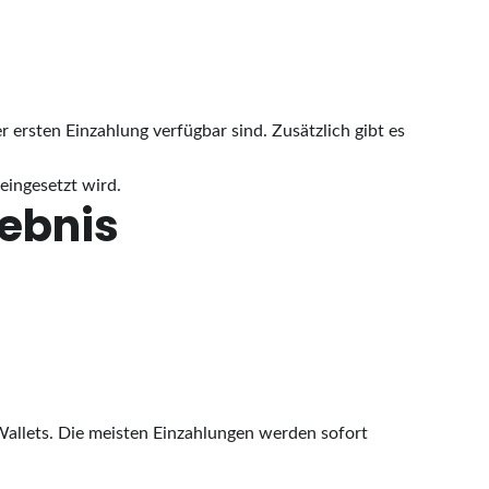
ersten Einzahlung verfügbar sind. Zusätzlich gibt es
eingesetzt wird.
lebnis
allets. Die meisten Einzahlungen werden sofort