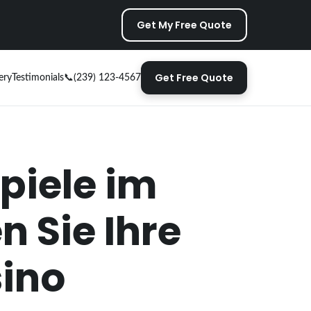
Get My Free Quote
Get Free Quote
ery
Testimonials
📞
(239) 123-4567
piele im
 Sie Ihre
ino