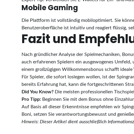
Mobile Gaming
Die Plattform ist vollständig mobiloptimiert. Sie könn
Benutzeroberfläche ist intuitiv und reagiert flüssig, 
Fazit und Empfehl
Nach gründlicher Analyse der Spielmechaniken, Bonusa
auch erfahrenen Spielern ein ausgewogenes Umfeld, u
einem großzügigen Willkommensbonus schafft ideale 
Für Spieler, die sofort loslegen wollen, ist der Sping
bereits Erfahrung hat, kann die fortgeschrittenen St
Did You Know?
Die meisten professionellen Tischspie
Pro Tipp:
Beginnen Sie mit dem Bonus ohne Einzahlung,
Auf Basis all dieser Erkenntnisse empfehlen wir
Sping
Boni, setzen Sie verantwortungsbewusst und genießen 
Hinweis: Dieser Artikel dient ausschließlich Information