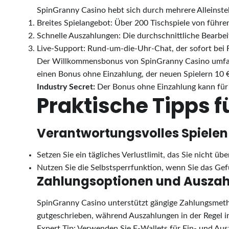
SpinGranny Casino hebt sich durch mehrere Alleinst
Breites Spielangebot: Über 200 Tischspiele von führ
Schnelle Auszahlungen: Die durchschnittliche Bearbei
Live‑Support: Rund‑um‑die‑Uhr‑Chat, der sofort bei F
Der Willkommensbonus von SpinGranny Casino umfasst 1
einen Bonus ohne Einzahlung, der neuen Spielern 10 
Industry Secret:
Der Bonus ohne Einzahlung kann für d
Praktische Tipps f
Verantwortungsvolles Spielen
Setzen Sie ein tägliches Verlustlimit, das Sie nicht übe
Nutzen Sie die Selbstsperrfunktion, wenn Sie das Gefü
Zahlungsoptionen und Ausza
SpinGranny Casino unterstützt gängige Zahlungsmeth
gutgeschrieben, während Auszahlungen in der Regel i
Expert Tip: Verwenden Sie E‑Wallets für Ein- und Aus