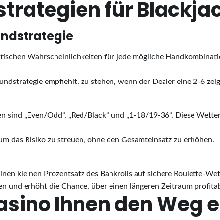
strategien für Blackja
undstrategie
tischen Wahrscheinlichkeiten für jede mögliche Handkombination
Grundstrategie empfiehlt, zu stehen, wenn der Dealer eine 2‑6 zeig
sten sind „Even/Odd“, „Red/Black“ und „1‑18/19‑36“. Diese Wett
m das Risiko zu streuen, ohne den Gesamteinsatz zu erhöhen.
 einen kleinen Prozentsatz des Bankrolls auf sichere Roulette‑W
n und erhöht die Chance, über einen längeren Zeitraum profitab
asino Ihnen den Weg 