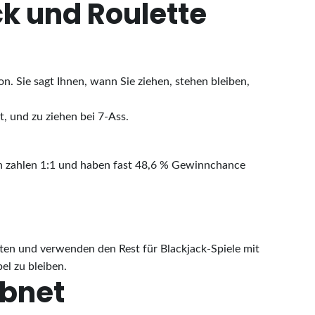
ck und Roulette
. Sie sagt Ihnen, wann Sie ziehen, stehen bleiben,
t, und zu ziehen bei 7‑Ass.
en zahlen 1:1 und haben fast 48,6 % Gewinnchance
etten und verwenden den Rest für Blackjack‑Spiele mit
el zu bleiben.
ebnet