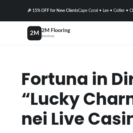
🎉 15% OFF for New Clients
Cape Coral • Lee • Collier • C
2M Flooring
2M
Services
Fortuna in Di
“Lucky Charm
nei Live Casi