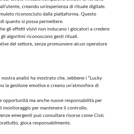
all’utente, creando un’esperienza di rituale digitale.
 amuleto riconosciuto dalla piattaforma. Questo
 di quanto si possa permettere.
he gli effetti visivi non inducano i giocatori a credere
gli algoritmi riconoscono gesti rituali.
ative del settore, senza promuovere alcun operatore
a nostra analisi ha mostrato che, sebbene i “Lucky
ano la gestione emotiva e creano un’atmosfera di
uove opportunità ma anche nuove responsabilità per
di monitoraggio per mantenere il controllo.
endenze emergenti può consultare risorse come Civic
prattutto, gioca responsabilmente.