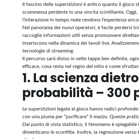
Il fascino delle superstizioni è antico quanto il gioco
scommessa perdente in una vincita scintillante. Oggi, qu
l’interazione in tempo reale rendono l’esperienza anco
Nel panorama dei nuovi operatori, è facile perdersi tra
raccoglie informazioni utili senza promuovere diretta
inseriscono nella dinamica dei tavoli live. Analizzere
tecnologie di streaming.
Il percorso sarà diviso in sette tappe ben definite, ogn
efficace, cosa resta nel regno del mito e come sfrutta
1. La scienza dietro
probabilità – 300 
Le superstizioni legate al gioco hanno radici profonde: 
con una piuma per “purificare” il mazzo. Queste prati
Dal punto di vista statistico, il fenomeno è spiegabile 
dimenticano le sconfitte. Inoltre, la regressione verso 