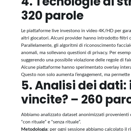
4. Tecnologie di st
320 parole
Le piattaforme live investono in video 4K/HD per garant
altri giocatori. Alcuni provider hanno introdotto filtri
Parallelamente, gli algoritmi di riconoscimento facci
anomali, ma sollevano questioni di privacy. Per esempi
suggerendo una possibile violazione delle regole di fair
Alcune piattaforme hanno sperimentato overlay intera
Questo non solo aumenta l’engagement, ma permette al 
5. Analisi dei dat
vincite? – 260 par
Abbiamo analizzato dataset anonimizzati provenienti d
“con rituale” e “senza rituale”.
Metodologia
: per ogni sessione abbiamo calcolato il r