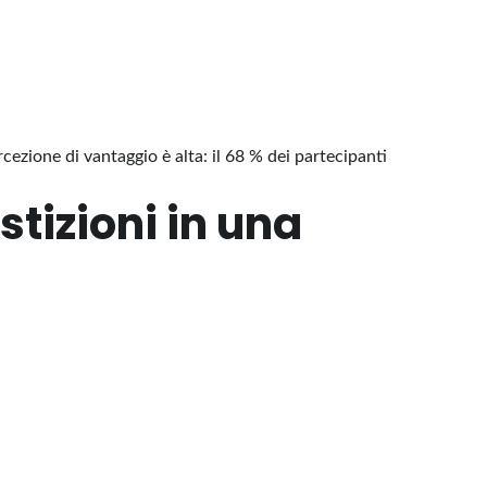
cezione di vantaggio è alta: il 68 % dei partecipanti
stizioni in una