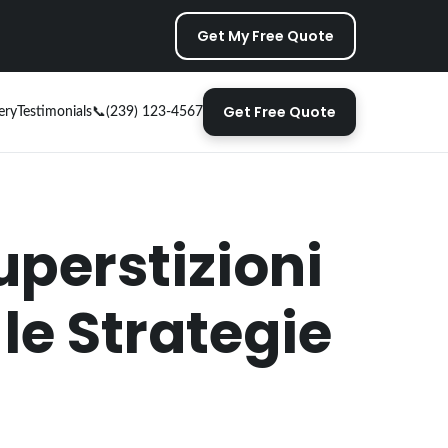
Get My Free Quote
Get Free Quote
ery
Testimonials
📞
(239) 123-4567
uperstizioni
le Strategie