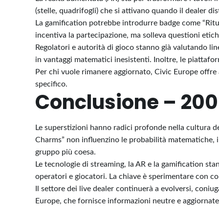
(stelle, quadrifogli) che si attivano quando il dealer d
La gamification potrebbe introdurre badge come “Ritua
incentiva la partecipazione, ma solleva questioni eti
Regolatori e autorità di gioco stanno già valutando line
in vantaggi matematici inesistenti. Inoltre, le piattafo
Per chi vuole rimanere aggiornato, Civic Europe offre
specifico.
Conclusione – 200
Le superstizioni hanno radici profonde nella cultura d
Charms” non influenzino le probabilità matematiche, il
gruppo più coesa.
Le tecnologie di streaming, la AR e la gamification st
operatori e giocatori. La chiave è sperimentare con co
Il settore dei live dealer continuerà a evolversi, con
Europe, che fornisce informazioni neutre e aggiornate