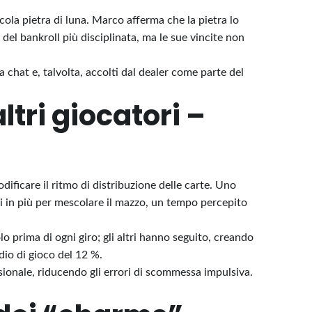
ola pietra di luna. Marco afferma che la pietra lo
del bankroll più disciplinata, ma le sue vincite non
 chat e, talvolta, accolti dal dealer come parte del
ltri giocatori –
ficare il ritmo di distribuzione delle carte. Uno
ndi in più per mescolare il mazzo, un tempo percepito
lo prima di ogni giro; gli altri hanno seguito, creando
io di gioco del 12 %.
sionale, riducendo gli errori di scommessa impulsiva.