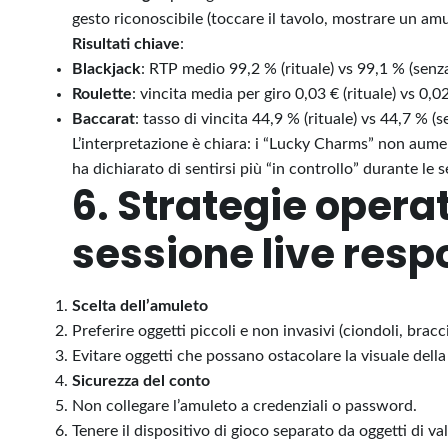
gesto riconoscibile (toccare il tavolo, mostrare un amu
Risultati chiave
:
Blackjack
: RTP medio 99,2 % (rituale) vs 99,1 % (senza)
Roulette
: vincita media per giro 0,03 € (rituale) vs 0,0
Baccarat
: tasso di vincita 44,9 % (rituale) vs 44,7 % (s
L’interpretazione è chiara: i “Lucky Charms” non aument
ha dichiarato di sentirsi più “in controllo” durante le se
6. Strategie operat
sessione live resp
Scelta dell’amuleto
Preferire oggetti piccoli e non invasivi (ciondoli, bracci
Evitare oggetti che possano ostacolare la visuale del
Sicurezza del conto
Non collegare l’amuleto a credenziali o password.
Tenere il dispositivo di gioco separato da oggetti di va