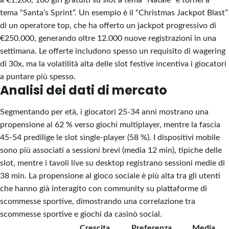
a €1.200, 100 giri gratuiti su slot a tema “Natale” e tornei a
tema “Santa’s Sprint”. Un esempio è il “Christmas Jackpot Blast”
di un operatore top, che ha offerto un jackpot progressivo di
€250.000, generando oltre 12.000 nuove registrazioni in una
settimana. Le offerte includono spesso un requisito di wagering
di 30x, ma la volatilità alta delle slot festive incentiva i giocatori
a puntare più spesso.
Analisi dei dati di mercato
Segmentando per età, i giocatori 25‑34 anni mostrano una
propensione al 62 % verso giochi multiplayer, mentre la fascia
45‑54 predilige le slot single‑player (58 %). I dispositivi mobile
sono più associati a sessioni brevi (media 12 min), tipiche delle
slot, mentre i tavoli live su desktop registrano sessioni medie di
38 min. La propensione al gioco sociale è più alta tra gli utenti
che hanno già interagito con community su piattaforme di
scommesse sportive, dimostrando una correlazione tra
scommesse sportive e giochi da casinò social.
Crescita
Preferenza
Media