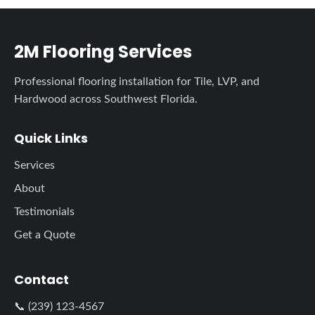
2M Flooring Services
Professional flooring installation for Tile, LVP, and
Hardwood across Southwest Florida.
Quick Links
Services
About
Testimonials
Get a Quote
Contact
📞 (239) 123-4567