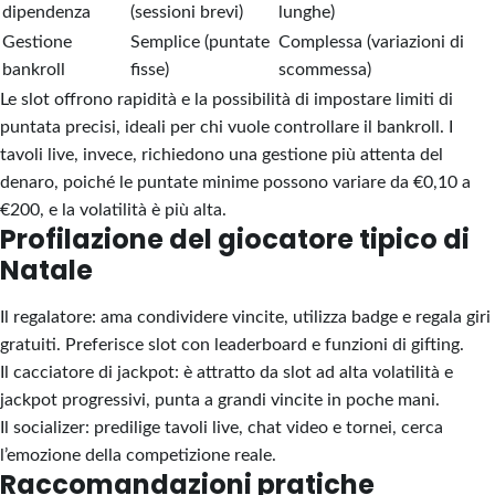
dipendenza
(sessioni brevi)
lunghe)
Gestione
Semplice (puntate
Complessa (variazioni di
bankroll
fisse)
scommessa)
Le slot offrono rapidità e la possibilità di impostare limiti di
puntata precisi, ideali per chi vuole controllare il bankroll. I
tavoli live, invece, richiedono una gestione più attenta del
denaro, poiché le puntate minime possono variare da €0,10 a
€200, e la volatilità è più alta.
Profilazione del giocatore tipico di
Natale
Il regalatore: ama condividere vincite, utilizza badge e regala giri
gratuiti. Preferisce slot con leaderboard e funzioni di gifting.
Il cacciatore di jackpot: è attratto da slot ad alta volatilità e
jackpot progressivi, punta a grandi vincite in poche mani.
Il socializer: predilige tavoli live, chat video e tornei, cerca
l’emozione della competizione reale.
Raccomandazioni pratiche