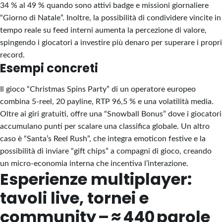
34 % al 49 % quando sono attivi badge e missioni giornaliere
“Giorno di Natale”. Inoltre, la possibilità di condividere vincite in
tempo reale su feed interni aumenta la percezione di valore,
spingendo i giocatori a investire più denaro per superare i propri
record.
Esempi concreti
Il gioco “Christmas Spins Party” di un operatore europeo
combina 5‑reel, 20 payline, RTP 96,5 % e una volatilità media.
Oltre ai giri gratuiti, offre una “Snowball Bonus” dove i giocatori
accumulano punti per scalare una classifica globale. Un altro
caso è “Santa’s Reel Rush”, che integra emoticon festive e la
possibilità di inviare “gift chips” a compagni di gioco, creando
un micro‑economia interna che incentiva l’interazione.
Esperienze multiplayer:
tavoli live, tornei e
community – ≈ 440 parole