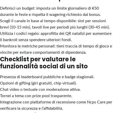
Definisci un budget: imposta un limite giornaliero di €50
durante le feste e rispetta il wagering richiesto dal bonus.
Scegli il canale in base al tempo disponibile: slot per sessioni
brevi (10‑15 min), tavoli live per periodi più lunghi (30‑45 min).
Utilizza i codici regalo: approfitta dei QR natalizi per aumentare
il bankroll senza spendere ulteriori fondi.
Monitora le metriche personali: tieni traccia di tempo di gioco e
vincite per evitare comportamenti di dipendenza.
Checklist per valutare le
funzionalità social di un sito
Presenza di leaderboard pubbliche e badge stagionali.
Opzioni di gifting (giri gratuiti, chip virtuali).
Chat video o testuale con moderazione attiva.
Tornei a tema con prize pool trasparente.
Integrazione con piattaforme di recensione come Ncps Care per
verificare la sicurezza e l’affidabilità.