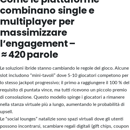
combinano single e
multiplayer per
massimizzare
l’engagement –
≈ 420 parole
Le soluzioni ibride stanno cambiando le regole del gioco. Alcune
slot includono “mini‑tavoli” dove 5‑10 giocatori competono per
lo stesso jackpot progressivo; il primo a raggiungere il 100 % del
requisito di puntata vince, ma tutti ricevono un piccolo premio
di consolazione. Questo modello spinge i giocatori a rimanere
nella stanza virtuale più a lungo, aumentando le probabilità di
upsell.
Le “social lounges” natalizie sono spazi virtuali dove gli utenti
possono incontrarsi, scambiare regali digitali (gift chips, coupon