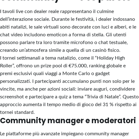
I tavoli live con dealer reale rappresentano il culmine
dell’interazione sociale. Durante le festività, i dealer indossano
abiti natalizi, le sale virtuali sono decorate con luci e alberi, e le
chat video includono emoticon a forma di stella. Gli utenti
possono parlare tra loro tramite microfono o chat testuale,
creando un’atmosfera simile a quella di un casinò fisico.
I tornei settimanali a tema natalizio, come il “Holiday High
Roller”, offrono un prize pool di €75.000, ranking globale e
premi esclusivi quali viaggi a Monte Carlo o gadget
personalizzati. I partecipanti accumulano punti non solo per le
vincite, ma anche per azioni sociali: inviare auguri, condividere
screenshot e partecipare a quiz a tema “Trivia di Natale”. Questo
approccio aumenta il tempo medio di gioco del 31 % rispetto ai
tornei standard.
Community manager e moderatori
Le piattaforme più avanzate impiegano community manager