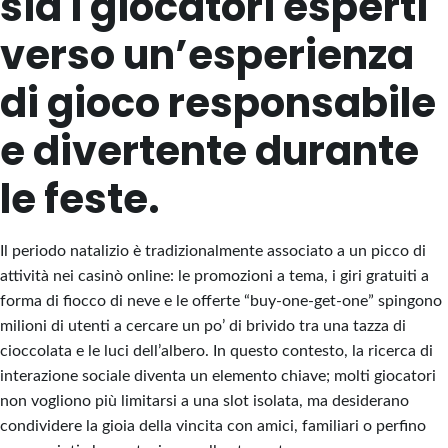
sia i giocatori esperti
verso un’esperienza
di gioco responsabile
e divertente durante
le feste.
Il periodo natalizio è tradizionalmente associato a un picco di
attività nei casinò online: le promozioni a tema, i giri gratuiti a
forma di fiocco di neve e le offerte “buy‑one‑get‑one” spingono
milioni di utenti a cercare un po’ di brivido tra una tazza di
cioccolata e le luci dell’albero. In questo contesto, la ricerca di
interazione sociale diventa un elemento chiave; molti giocatori
non vogliono più limitarsi a una slot isolata, ma desiderano
condividere la gioia della vincita con amici, familiari o perfino