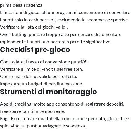
prima della scadenza.
Limitazioni di gioco: alcuni programmi consentono di convertire
i punti solo in cash per slot, escludendo le scommesse sportive.
Verificare la lista dei giochi validi.
Over‑betting: puntare troppo alto per cercare di aumentare
rapidamente i punti può portare a perdite significative.
Checklist pre‑gioco
Controllare il tasso di conversione punti/€.
Verificare il limite di vincita dei free spin.
Confermare le slot valide per l’offerta.
Impostare un budget di perdita massimo.
Strumenti di monitoraggio
App di tracking: molte app consentono di registrare depositi,
free spin e punti in tempo reale.
Fogli Excel: creare una tabella con colonne per data, gioco, free
spin, vincita, punti guadagnati e scadenza.