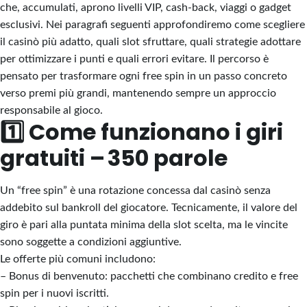
che, accumulati, aprono livelli VIP, cash‑back, viaggi o gadget
esclusivi. Nei paragrafi seguenti approfondiremo come scegliere
il casinò più adatto, quali slot sfruttare, quali strategie adottare
per ottimizzare i punti e quali errori evitare. Il percorso è
pensato per trasformare ogni free spin in un passo concreto
verso premi più grandi, mantenendo sempre un approccio
responsabile al gioco.
1️⃣ Come funzionano i giri
gratuiti – 350 parole
Un “free spin” è una rotazione concessa dal casinò senza
addebito sul bankroll del giocatore. Tecnicamente, il valore del
giro è pari alla puntata minima della slot scelta, ma le vincite
sono soggette a condizioni aggiuntive.
Le offerte più comuni includono:
– Bonus di benvenuto: pacchetti che combinano credito e free
spin per i nuovi iscritti.