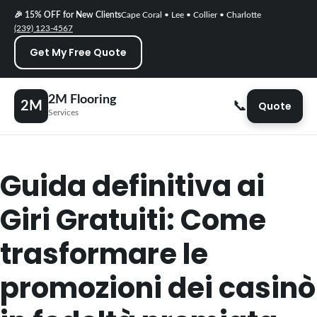
🎉 15% OFF for New Clients
Cape Coral • Lee • Collier • Charlotte
(239) 123-4567
Get My Free Quote
2M Flooring
2M
📞
Quote
Services
Guida definitiva ai
Giri Gratuiti: Come
trasformare le
promozioni dei casinò