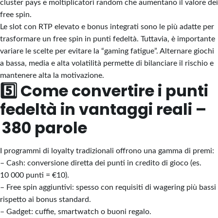
cluster pays e moltiplicatori random che aumentano il valore dei
free spin.
Le slot con RTP elevato e bonus integrati sono le più adatte per
trasformare un free spin in punti fedeltà. Tuttavia, è importante
variare le scelte per evitare la “gaming fatigue”. Alternare giochi
a bassa, media e alta volatilità permette di bilanciare il rischio e
mantenere alta la motivazione.
5️⃣ Come convertire i punti
fedeltà in vantaggi reali –
380 parole
I programmi di loyalty tradizionali offrono una gamma di premi:
– Cash: conversione diretta dei punti in credito di gioco (es.
10 000 punti = €10).
– Free spin aggiuntivi: spesso con requisiti di wagering più bassi
rispetto ai bonus standard.
– Gadget: cuffie, smartwatch o buoni regalo.