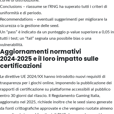
curve di distribuzione.
Conclusions – riassume se l’RNG ha superato tutti i criteri di
uniformità e di periodo.
Recommendations – eventuali suggerimenti per migliorare la
sicurezza o la gestione delle seed.
Un “pass” è indicato da un punteggio p‑value superiore a 0,05 in
tutti i test; un “fail” segnala una possibile bias o una
vulnerabilità.
Aggiornamenti normativi
2024‑2025 e il loro impatto sulle
certificazioni
Le direttive UE 2024/XX hanno introdotto nuovi requisiti di
trasparenza per i giochi online, imponendo la pubblicazione dei
rapporti di certificazione su piattaforme accessibili al pubblico
entro 30 giorni dal rilascio. Il Regolamento Gaming Italia,
aggiornato nel 2025, richiede inoltre che le seed siano generate
da fonti crittografiche approvate e che vengano ruotate almeno