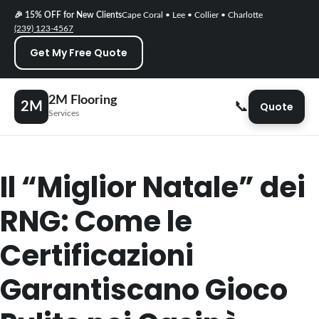
🎉 15% OFF for New Clients
Cape Coral • Lee • Collier • Charlotte
(239) 123-4567
Get My Free Quote
2M Flooring
2M
📞
Quote
Services
Il “Miglior Natale” dei
RNG: Come le
Certificazioni
Garantiscano Gioco