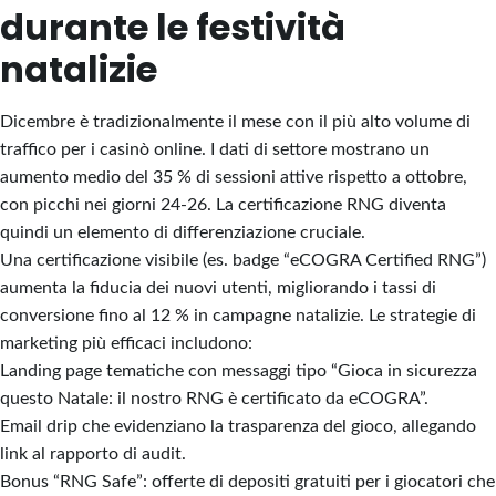
durante le festività
natalizie
Dicembre è tradizionalmente il mese con il più alto volume di
traffico per i casinò online. I dati di settore mostrano un
aumento medio del 35 % di sessioni attive rispetto a ottobre,
con picchi nei giorni 24‑26. La certificazione RNG diventa
quindi un elemento di differenziazione cruciale.
Una certificazione visibile (es. badge “eCOGRA Certified RNG”)
aumenta la fiducia dei nuovi utenti, migliorando i tassi di
conversione fino al 12 % in campagne natalizie. Le strategie di
marketing più efficaci includono:
Landing page tematiche con messaggi tipo “Gioca in sicurezza
questo Natale: il nostro RNG è certificato da eCOGRA”.
Email drip che evidenziano la trasparenza del gioco, allegando
link al rapporto di audit.
Bonus “RNG Safe”: offerte di depositi gratuiti per i giocatori che