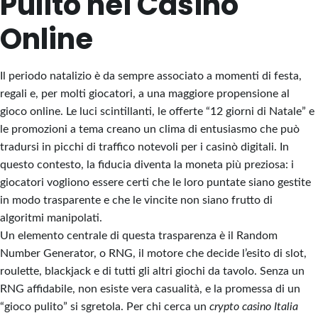
Pulito nei Casinò
Online
Il periodo natalizio è da sempre associato a momenti di festa,
regali e, per molti giocatori, a una maggiore propensione al
gioco online. Le luci scintillanti, le offerte “12 giorni di Natale” e
le promozioni a tema creano un clima di entusiasmo che può
tradursi in picchi di traffico notevoli per i casinò digitali. In
questo contesto, la fiducia diventa la moneta più preziosa: i
giocatori vogliono essere certi che le loro puntate siano gestite
in modo trasparente e che le vincite non siano frutto di
algoritmi manipolati.
Un elemento centrale di questa trasparenza è il Random
Number Generator, o RNG, il motore che decide l’esito di slot,
roulette, blackjack e di tutti gli altri giochi da tavolo. Senza un
RNG affidabile, non esiste vera casualità, e la promessa di un
“gioco pulito” si sgretola. Per chi cerca un
crypto casino Italia