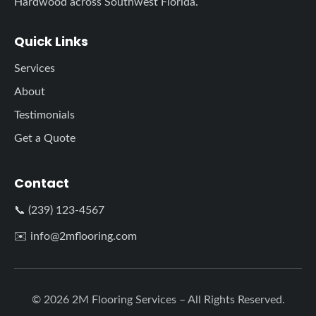
Hardwood across Southwest Florida.
Quick Links
Services
About
Testimonials
Get a Quote
Contact
📞 (239) 123-4567
✉️ info@2mflooring.com
© 2026 2M Flooring Services – All Rights Reserved.