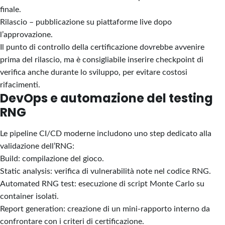
finale.
Rilascio – pubblicazione su piattaforme live dopo
l’approvazione.
Il punto di controllo della certificazione dovrebbe avvenire
prima del rilascio, ma è consigliabile inserire checkpoint di
verifica anche durante lo sviluppo, per evitare costosi
rifacimenti.
DevOps e automazione del testing
RNG
Le pipeline CI/CD moderne includono uno step dedicato alla
validazione dell’RNG:
Build: compilazione del gioco.
Static analysis: verifica di vulnerabilità note nel codice RNG.
Automated RNG test: esecuzione di script Monte Carlo su
container isolati.
Report generation: creazione di un mini‑rapporto interno da
confrontare con i criteri di certificazione.