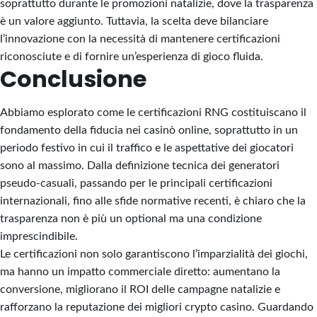
soprattutto durante le promozioni natalizie, dove la trasparenza
è un valore aggiunto. Tuttavia, la scelta deve bilanciare
l’innovazione con la necessità di mantenere certificazioni
riconosciute e di fornire un’esperienza di gioco fluida.
Conclusione
Abbiamo esplorato come le certificazioni RNG costituiscano il
fondamento della fiducia nei casinò online, soprattutto in un
periodo festivo in cui il traffico e le aspettative dei giocatori
sono al massimo. Dalla definizione tecnica dei generatori
pseudo‑casuali, passando per le principali certificazioni
internazionali, fino alle sfide normative recenti, è chiaro che la
trasparenza non è più un optional ma una condizione
imprescindibile.
Le certificazioni non solo garantiscono l’imparzialità dei giochi,
ma hanno un impatto commerciale diretto: aumentano la
conversione, migliorano il ROI delle campagne natalizie e
rafforzano la reputazione dei migliori crypto casino. Guardando