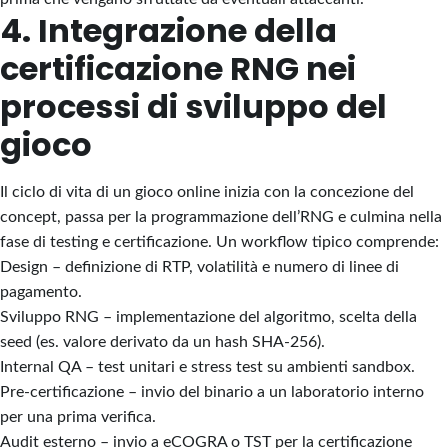
4. Integrazione della
certificazione RNG nei
processi di sviluppo del
gioco
Il ciclo di vita di un gioco online inizia con la concezione del
concept, passa per la programmazione dell’RNG e culmina nella
fase di testing e certificazione. Un workflow tipico comprende:
Design – definizione di RTP, volatilità e numero di linee di
pagamento.
Sviluppo RNG – implementazione del algoritmo, scelta della
seed (es. valore derivato da un hash SHA‑256).
Internal QA – test unitari e stress test su ambienti sandbox.
Pre‑certificazione – invio del binario a un laboratorio interno
per una prima verifica.
Audit esterno – invio a eCOGRA o TST per la certificazione