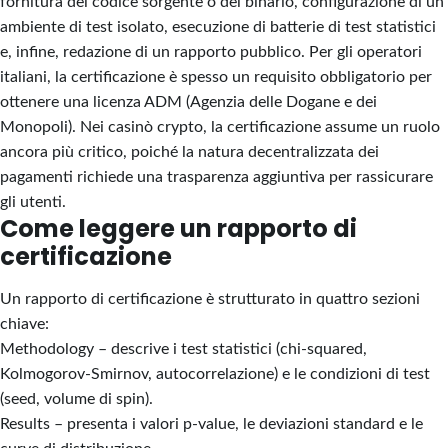
fornitura del codice sorgente o del binario, configurazione di un
ambiente di test isolato, esecuzione di batterie di test statistici
e, infine, redazione di un rapporto pubblico. Per gli operatori
italiani, la certificazione è spesso un requisito obbligatorio per
ottenere una licenza ADM (Agenzia delle Dogane e dei
Monopoli). Nei casinò crypto, la certificazione assume un ruolo
ancora più critico, poiché la natura decentralizzata dei
pagamenti richiede una trasparenza aggiuntiva per rassicurare
gli utenti.
Come leggere un rapporto di
certificazione
Un rapporto di certificazione è strutturato in quattro sezioni
chiave:
Methodology – descrive i test statistici (chi‑squared,
Kolmogorov‑Smirnov, autocorrelazione) e le condizioni di test
(seed, volume di spin).
Results – presenta i valori p‑value, le deviazioni standard e le