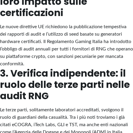
loro impatto sulle
certificazioni
Le nuove direttive UE richiedono la pubblicazione tempestiva
dei rapporti di audit e l’utilizzo di seed basate su generatori
hardware certificati. Il Regolamento Gaming Italia ha introdotto
l’obbligo di audit annuali per tutti i fornitori di RNG che operano
su piattaforme crypto, con sanzioni pecuniarie per mancata
conformità.
3. Verifica indipendente: il
ruolo delle terze parti nelle
audit RNG
Le terze parti, solitamente laboratori accreditati, svolgono il
ruolo di guardiani della casualità. Tra i più noti troviamo i già
citati eCOGRA, iTech Labs, GLI e TST, ma anche enti nazionali
come l’Agenzia delle Dogane e dei Monopoli (ADM) in Italia.