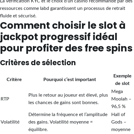
La vérification KYC et le choix d’un casino recommandé par des
ressources comme Iabd garantissent un processus de retrait
fluide et sécurisé.
Comment choisir le slot à
jackpot progressif idéal
pour profiter des free spins
Critères de sélection
Exemple
Critère
Pourquoi c’est important
de slot
Mega
Plus le retour au joueur est élevé, plus
RTP
Moolah –
les chances de gains sont bonnes.
96,5 %
Détermine la fréquence et l’amplitude
Hall of
Volatilité
des gains. Volatilité moyenne =
Gods –
équilibre.
moyenne