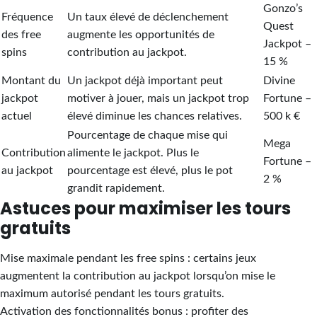
Gonzo’s
Fréquence
Un taux élevé de déclenchement
Quest
des free
augmente les opportunités de
Jackpot –
spins
contribution au jackpot.
15 %
Montant du
Un jackpot déjà important peut
Divine
jackpot
motiver à jouer, mais un jackpot trop
Fortune –
actuel
élevé diminue les chances relatives.
500 k €
Pourcentage de chaque mise qui
Mega
Contribution
alimente le jackpot. Plus le
Fortune –
au jackpot
pourcentage est élevé, plus le pot
2 %
grandit rapidement.
Astuces pour maximiser les tours
gratuits
Mise maximale pendant les free spins : certains jeux
augmentent la contribution au jackpot lorsqu’on mise le
maximum autorisé pendant les tours gratuits.
Activation des fonctionnalités bonus : profiter des