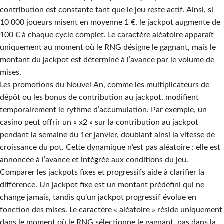
contribution est constante tant que le jeu reste actif. Ainsi, si
10 000 joueurs misent en moyenne 1 €, le jackpot augmente de
100 € à chaque cycle complet. Le caractère aléatoire apparaît
uniquement au moment où le RNG désigne le gagnant, mais le
montant du jackpot est déterminé à l’avance par le volume de
mises.
Les promotions du Nouvel An, comme les multiplicateurs de
dépôt ou les bonus de contribution au jackpot, modifient
temporairement le rythme d’accumulation. Par exemple, un
casino peut offrir un « x2 » sur la contribution au jackpot
pendant la semaine du 1er janvier, doublant ainsi la vitesse de
croissance du pot. Cette dynamique n’est pas aléatoire : elle est
annoncée à l’avance et intégrée aux conditions du jeu.
Comparer les jackpots fixes et progressifs aide à clarifier la
différence. Un jackpot fixe est un montant prédéfini qui ne
change jamais, tandis qu’un jackpot progressif évolue en
fonction des mises. Le caractère « aléatoire » réside uniquement
dans le moment où le RNG sélectionne le gagnant, pas dans la