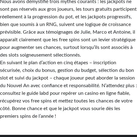
Nous avons démystifié trois mythes courants : les jackpots ne
sont pas réservés aux gros joueurs, les tours gratuits participent
réellement à la progression du pot, et les jackpots progressifs,
bien que soumis à un RNG, suivent une logique de croissance
prévisible. Grâce aux témoignages de Julie, Marco et Antoine, il
apparaît clairement que les free spins sont un levier stratégique
pour augmenter ses chances, surtout lorsqu’ils sont associés à
des slots soigneusement sélectionnés.
En suivant le plan d’action en cinq étapes – inscription
sécurisée, choix du bonus, gestion du budget, sélection du bon
slot et suivi du jackpot – chaque joueur peut aborder la session
du Nouvel An avec confiance et responsabilité. N’attendez plus :
consultez le guide Iabd pour repérer un casino en ligne fiable,
récupérez vos free spins et mettez toutes les chances de votre
côté. Bonne chance et que le jackpot vous sourie dès les
premiers spins de l’année !