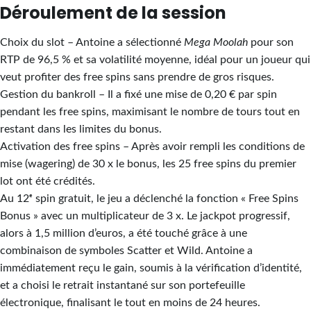
Déroulement de la session
Choix du slot – Antoine a sélectionné
Mega Moolah
pour son
RTP de 96,5 % et sa volatilité moyenne, idéal pour un joueur qui
veut profiter des free spins sans prendre de gros risques.
Gestion du bankroll – Il a fixé une mise de 0,20 € par spin
pendant les free spins, maximisant le nombre de tours tout en
restant dans les limites du bonus.
Activation des free spins – Après avoir rempli les conditions de
mise (wagering) de 30 x le bonus, les 25 free spins du premier
lot ont été crédités.
Au 12ᵉ spin gratuit, le jeu a déclenché la fonction « Free Spins
Bonus » avec un multiplicateur de 3 x. Le jackpot progressif,
alors à 1,5 million d’euros, a été touché grâce à une
combinaison de symboles Scatter et Wild. Antoine a
immédiatement reçu le gain, soumis à la vérification d’identité,
et a choisi le retrait instantané sur son portefeuille
électronique, finalisant le tout en moins de 24 heures.