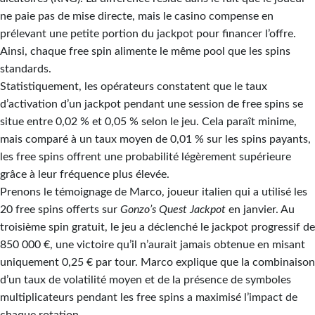
ne paie pas de mise directe, mais le casino compense en
prélevant une petite portion du jackpot pour financer l’offre.
Ainsi, chaque free spin alimente le même pool que les spins
standards.
Statistiquement, les opérateurs constatent que le taux
d’activation d’un jackpot pendant une session de free spins se
situe entre 0,02 % et 0,05 % selon le jeu. Cela paraît minime,
mais comparé à un taux moyen de 0,01 % sur les spins payants,
les free spins offrent une probabilité légèrement supérieure
grâce à leur fréquence plus élevée.
Prenons le témoignage de Marco, joueur italien qui a utilisé les
20 free spins offerts sur
Gonzo’s Quest Jackpot
en janvier. Au
troisième spin gratuit, le jeu a déclenché le jackpot progressif de
850 000 €, une victoire qu’il n’aurait jamais obtenue en misant
uniquement 0,25 € par tour. Marco explique que la combinaison
d’un taux de volatilité moyen et de la présence de symboles
multiplicateurs pendant les free spins a maximisé l’impact de