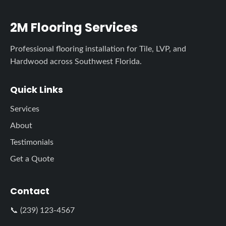
2M Flooring Services
Professional flooring installation for Tile, LVP, and
Hardwood across Southwest Florida.
Quick Links
Services
About
Testimonials
Get a Quote
Contact
📞 (239) 123-4567