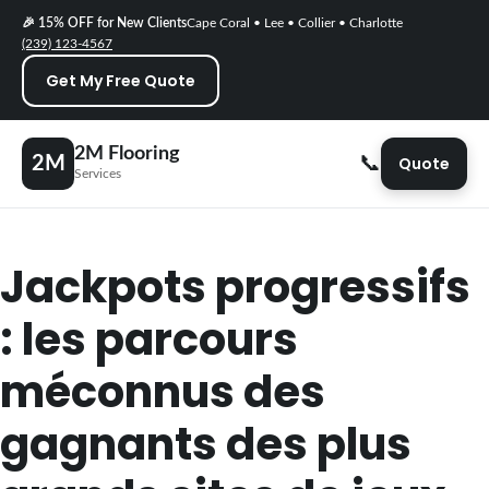
🎉 15% OFF for New Clients
Cape Coral • Lee • Collier • Charlotte
(239) 123-4567
Get My Free Quote
2M Flooring
2M
📞
Quote
Services
Jackpots progressifs
: les parcours
méconnus des
gagnants des plus