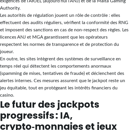
exigences de l’ARJEL (aujourd’hui l’ANJ) et de la Malta Gaming
Authority.
Les autorités de régulation jouent un rôle de contrôle : elles
effectuent des audits réguliers, vérifient la conformité des RNG
et imposent des sanctions en cas de non‑respect des règles. Les
licences ANJ et MGA garantissent que les opérateurs
respectent les normes de transparence et de protection du
joueur.
En outre, les sites intègrent des systèmes de surveillance en
temps réel qui détectent les comportements anormaux
(spamming de mises, tentatives de fraude) et déclenchent des
alertes internes. Ces mesures assurent que le jackpot reste un
jeu équitable, tout en protégeant les intérêts financiers du
casino.
Le futur des jackpots
progressifs : IA,
crypto‑monnaies et jeux