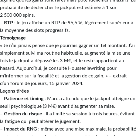
signifie que les gains sont rares mais potentiellement massifs. La
probabilité de déclencher le jackpot est estimée à 1 sur
2 500 000 spins.
–
RTP
: le jeu affiche un RTP de 96,6 %, légèrement supérieur à
la moyenne des slots progressifs.
Témoignage
« Je n’ai jamais pensé que je pourrais gagner un tel montant. J’ai
simplement suivi ma routine habituelle, augmenté la mise une
fois le jackpot a dépassé les 3 M€, et le reste appartient au
hasard. Aujourd’hui, je consulte Housseniawriting pour
m’informer sur la fiscalité et la gestion de ce gain. » – extrait
d’un forum de joueurs, 15 janvier 2024.
Leçons tirées
–
Patience et timing
: Marc a attendu que le jackpot atteigne un
seuil psychologique (3 M€) avant d’augmenter sa mise.
–
Gestion du risque
: il a limité sa session à trois heures, évitant
la fatigue qui peut altérer le jugement.
–
Impact du RNG
: même avec une mise maximale, la probabilité