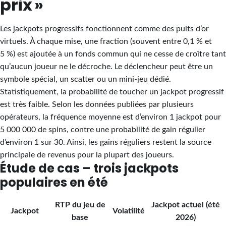
prix »
Les jackpots progressifs fonctionnent comme des puits d’or
virtuels. À chaque mise, une fraction (souvent entre 0,1 % et
5 %) est ajoutée à un fonds commun qui ne cesse de croître tant
qu’aucun joueur ne le décroche. Le déclencheur peut être un
symbole spécial, un scatter ou un mini‑jeu dédié.
Statistiquement, la probabilité de toucher un jackpot progressif
est très faible. Selon les données publiées par plusieurs
opérateurs, la fréquence moyenne est d’environ 1 jackpot pour
5 000 000 de spins, contre une probabilité de gain régulier
d’environ 1 sur 30. Ainsi, les gains réguliers restent la source
principale de revenus pour la plupart des joueurs.
Étude de cas – trois jackpots
populaires en été
RTP du jeu de
Jackpot actuel (été
Jackpot
Volatilité
base
2026)