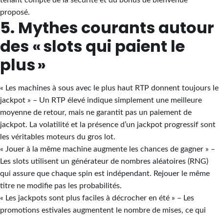
tenant compte de la sécurité et du bonus de bienvenue
proposé.
5. Mythes courants autour
des « slots qui paient le
plus »
« Les machines à sous avec le plus haut RTP donnent toujours le
jackpot » – Un RTP élevé indique simplement une meilleure
moyenne de retour, mais ne garantit pas un paiement de
jackpot. La volatilité et la présence d’un jackpot progressif sont
les véritables moteurs du gros lot.
« Jouer à la même machine augmente les chances de gagner » –
Les slots utilisent un générateur de nombres aléatoires (RNG)
qui assure que chaque spin est indépendant. Rejouer le même
titre ne modifie pas les probabilités.
« Les jackpots sont plus faciles à décrocher en été » – Les
promotions estivales augmentent le nombre de mises, ce qui