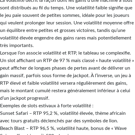
La volatilité décrit la façon dont les gains d’une machine à sous
sont distribués au fil du temps. Une volatilité faible signifie que
le jeu paie souvent de petites sommes, idéale pour les joueurs
qui veulent prolonger leur session. Une volatilité moyenne offre
un équilibre entre petites et grosses victoires, tandis qu’une
volatilité élevée engendre des gains rares mais potentiellement
très importants.
Lorsque l’on associe volatilité et RTP, le tableau se complexifie.
Un slot affichant un RTP de 97 % mais classé « haute volatilité »
peut afficher de longues phases de pertes avant de délivrer un
gain massif, parfois sous forme de jackpot. À l’inverse, un jeu à
RTP élevé et faible volatilité versera régulièrement des gains,
mais le montant cumulé restera généralement inférieur à celui
d’un jackpot progressif.
Exemples de slots estivaux à forte volatilité :
Sunset Safari – RTP 95,2 %, volatilité élevée, thème africain
avec tours gratuits déclenchés par des symboles de lion.
Beach Blast – RTP 96,5 %, volatilité haute, bonus de « Wave