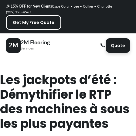
🎉 15% OFF for New Clients
Cape Coral • Lee • Collier • Charlotte
(239) 123-4567
Get My Free Quote
2M Flooring
2M
📞
Quote
Services
Les jackpots d’été :
Démythifier le RTP
des machines à sous
les plus payantes