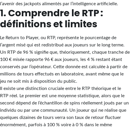
l’avenir des jackpots alimentés par l’intelligence artificielle.
1. Comprendre le RTP :
définitions et limites
Le Return to Player, ou RTP, représente le pourcentage de
l’argent misé qui est redistribué aux joueurs sur le long terme.
Un RTP de 96 % signifie que, théoriquement, chaque tranche de
100 € misée rapporte 96 € aux joueurs, les 4 % restant étant
conservés par l’opérateur. Cette donnée est calculée à partir de
millions de tours effectués en laboratoire, avant même que le
jeu ne soit mis à disposition du public.
Il existe une distinction cruciale entre le RTP théorique et le
RTP réel. Le premier est une moyenne statistique, alors que le
second dépend de l’échantillon de spins réellement joués par un
individu ou par une communauté. Un joueur qui ne réalise que
quelques dizaines de tours verra son taux de retour fluctuer
énormément, parfois à 100 % voire à 0 % dans le même