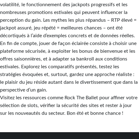
volatilité, le fonctionnement des jackpots progressifs et les
nombreuses promotions estivales qui peuvent influencer la
perception du gain. Les mythes les plus répandus – RTP élevé =
jackpot assuré, jeu répété = meilleures chances – ont été
décortiqués à l’aide d’exemples concrets et de données réelles.
En fin de compte, jouer de façon éclairée consiste à choisir une
plateforme sécurisée, à exploiter les bonus de bienvenue et les
offres saisonnières, et à adapter sa bankroll aux conditions
estivales. Explorez les comparatifs présentés, testez les
stratégies évoquées et, surtout, gardez une approche réaliste :
le plaisir du jeu réside autant dans le divertissement que dans la
perspective d’un gain.
Visitez les ressources comme Rock The Ballet pour affiner votre
sélection de slots, vérifier la sécurité des sites et rester à jour
sur les nouveautés du secteur. Bon été et bonne chance !