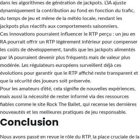
dans les algorithmes de génération de jackpots. L’IA ajuste
dynamiquement la contribution au fond en fonction du trafic,
du temps de jeu et même de la météo locale, rendant les
jackpots plus réactifs aux comportements saisonniers.
Ces innovations pourraient influencer le RTP perçu : un jeu en
RA pourrait offrir un RTP légèrement inférieur pour compenser
les coûts de développement, tandis que les jackpots alimentés
par IA pourraient devenir plus fréquents mais de valeur plus
modérée. Les régulateurs européens surveillent déjà ces
évolutions pour garantir que le RTP affiché reste transparent et
que la sécurité des joueurs soit préservée.
Pour les amateurs d’été, cela signifie de nouvelles expériences,
mais aussi la nécessité de rester informé via des ressources
fiables comme le site Rock The Ballet, qui recense les dernières
nouveautés et les meilleures pratiques de jeu responsable.
Conclusion
Nous avons passé en revue le rôle du RTP, la place cruciale de la