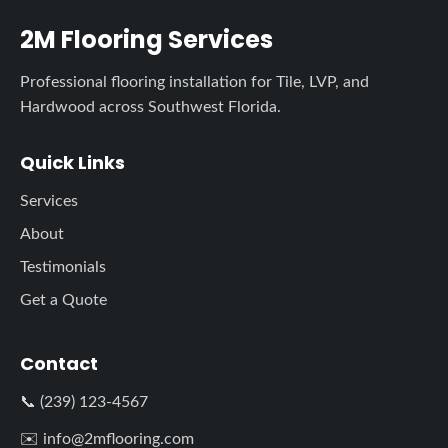
2M Flooring Services
Professional flooring installation for Tile, LVP, and
Hardwood across Southwest Florida.
Quick Links
Services
About
Testimonials
Get a Quote
Contact
📞 (239) 123-4567
✉️ info@2mflooring.com