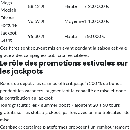
Mega
88,12 %
Haute
7 200 000 €
Moolah
Divine
96,59 %
Moyenne
1 100 000 €
Fortune
Jackpot
95,30 %
Haute
750 000 €
Giant
Ces titres sont souvent mis en avant pendant la saison estivale
grâce à des campagnes publicitaires ciblées.
Le rôle des promotions estivales sur
les jackpots
Bonus de dépôt : les casinos offrent jusqu’à 200 % de bonus
pendant les vacances, augmentant la capacité de mise et donc
la contribution au jackpot.
Tours gratuits : les « summer boost » ajoutent 20 à 50 tours
gratuits sur les slots à jackpot, parfois avec un multiplicateur de
mise.
Cashback : certaines plateformes proposent un remboursement