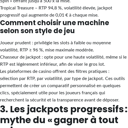
Spin » offrant jusqu’à 500 x la mise.
Tropical Treasure – RTP 94,8 %, volatilité élevée, jackpot
progressif qui augmente de 0,01 € à chaque mise.
Comment choisir une machine
selon son style de jeu
Joueur prudent : privilégie les slots à faible ou moyenne
volatilité, RTP ≥ 96 %, mise maximale modérée.
Chasseur de jackpot : opte pour une haute volatilité, même si le
RTP est légèrement inférieur, afin de viser le gros lot.
Les plateformes de casino offrent des filtres pratiques :
sélection par RTP, par volatilité, par type de jackpot. Ces outils
permettent de créer un comparatif personnalisé en quelques
clics, spécialement utile pour les joueurs français qui
recherchent la sécurité et la transparence avant de déposer.
3. Les jackpots progressifs :
mythe du « gagner à tout