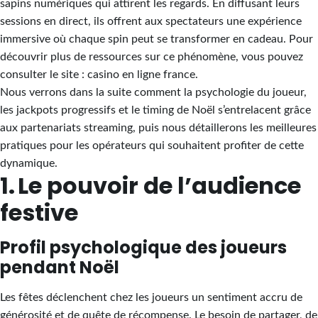
sapins numériques qui attirent les regards. En diffusant leurs
sessions en direct, ils offrent aux spectateurs une expérience
immersive où chaque spin peut se transformer en cadeau. Pour
découvrir plus de ressources sur ce phénomène, vous pouvez
consulter le site :
casino en ligne france
.
Nous verrons dans la suite comment la psychologie du joueur,
les jackpots progressifs et le timing de Noël s’entrelacent grâce
aux partenariats streaming, puis nous détaillerons les meilleures
pratiques pour les opérateurs qui souhaitent profiter de cette
dynamique.
1. Le pouvoir de l’audience
festive
Profil psychologique des joueurs
pendant Noël
Les fêtes déclenchent chez les joueurs un sentiment accru de
générosité et de quête de récompense. Le besoin de partager, de