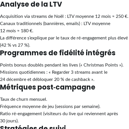
Analyse de la LTV
Acquisition via streams de Noël : LTV moyenne 12 mois ≈ 250 €.
Canaux traditionnels (bannières, emails) : LTV moyenne
12 mois ≈ 180 €.
La différence s’explique par le taux de ré‑engagement plus élevé
(42 % vs 27 %).
Programmes de fidélité intégrés
Points bonus doublés pendant les lives (« Christmas Points »).
Missions quotidiennes : « Regarder 3 streams avant le
24 décembre et débloquer 20 % de cashback ».
Métriques post‑campagne
Taux de churn mensuel.
Fréquence moyenne de jeu (sessions par semaine).
Ratio ré‑engagement (visiteurs du live qui reviennent après
30 jours).
Stratégies de suivi