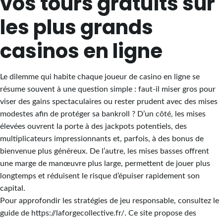
vos tours gratuits sur
les plus grands
casinos en ligne
Le dilemme qui habite chaque joueur de casino en ligne se
résume souvent à une question simple : faut‑il miser gros pour
viser des gains spectaculaires ou rester prudent avec des mises
modestes afin de protéger sa bankroll ? D’un côté, les mises
élevées ouvrent la porte à des jackpots potentiels, des
multiplicateurs impressionnants et, parfois, à des bonus de
bienvenue plus généreux. De l’autre, les mises basses offrent
une marge de manœuvre plus large, permettent de jouer plus
longtemps et réduisent le risque d’épuiser rapidement son
capital.
Pour approfondir les stratégies de jeu responsable, consultez le
guide de
https://laforgecollective.fr/
. Ce site propose des