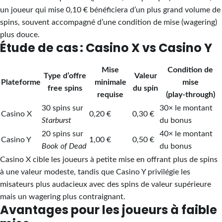
un joueur qui mise 0,10 € bénéficiera d’un plus grand volume de
spins, souvent accompagné d’une condition de mise (wagering)
plus douce.
Étude de cas : Casino X vs Casino Y
Mise
Condition de
Type d’offre
Valeur
Plateforme
minimale
mise
free spins
du spin
requise
(play‑through)
30 spins sur
30× le montant
Casino X
0,20 €
0,30 €
Starburst
du bonus
20 spins sur
40× le montant
Casino Y
1,00 €
0,50 €
Book of Dead
du bonus
Casino X cible les joueurs à petite mise en offrant plus de spins
à une valeur modeste, tandis que Casino Y privilégie les
misateurs plus audacieux avec des spins de valeur supérieure
mais un wagering plus contraignant.
Avantages pour les joueurs à faible