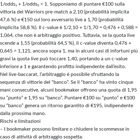
1/odds₁ + 1/odds₂ < 1. Supponiamo di puntare €100 sulla
vittoria dei Warriors pre‑match a 2,10 (probabilità implicita
47,6 %) e €150 sul loro avversario live a 1,70 (probabilità
implicita 58,8 %). Il c‑value è 1/2,10 + 1/1,70 = 0,476 + 0,588 =
1,064, che non è arbitraggio positivo. Tuttavia, se la quota live
scende a 1,55 (probabilità 64,5 %), il c‑value diventa 0,476 +
0,645 = 1,121, ancora sopra 1, ma in alcuni casi di infortuni più
gravi la quota live può toccare 1,40, portando a un c‑value
inferiore a 1 e garantendo profitto indipendente dall’esito.
Nel live‑baccarat, l’arbitraggio è possibile sfruttando la
sequenza di vittorie del “banco”. Se il “banco” ha vinto cinque
mani consecutive, alcuni bookmaker offrono una quota di 1,95
su “punto” e 1,95 su “banco”. Puntare €100 su “punto” e €100
su “banco” genera un ritorno garantito di €195, indipendente
dalla prossima mano.
Rischi e limitazioni
– I bookmaker possono limitare o chiudere le scommesse in
caso di attività di arbitraggio sospetta.