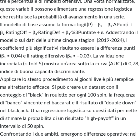
tre e percentuale di rimbalzi offensivi. Una volta normalizzate,
queste variabili possono alimentare una regressione logistica
che restituisce la probabilità di avanzamento in una serie.
Il modello di base assume la forma: logit(P) = β₀ + β₁·ΔPunti +
β₂·RatingOff + β₃·RatingDef + β₄·%3Puntate + ε. Addestrando il
modello sui dati delle ultime cinque stagioni (2019‑2024), i
coefficienti più significativi risultano essere la differenza punti
(β₁ ≈ 0,04) e il rating difensivo (β₃ ≈ –0,03). La validazione
incrociata (k‑fold 5) mostra un’area sotto la curva (AUC) di 0,78,
indice di buona capacità discriminante.
Applicare lo stesso procedimento ai giochi live è più semplice
ma altrettanto efficace. Si può creare un dataset con il
conteggio di “black” in roulette per ogni 100 spin, la frequenza
di “banco” vincente nel baccarat e il risultato di “double down”
nel blackjack. Una regressione logistica su questi dati permette
di stimare la probabilità di un risultato “high‑payoff” in un
intervallo di 50 spin.
Confrontando i due ambiti, emergono differenze operative: nei