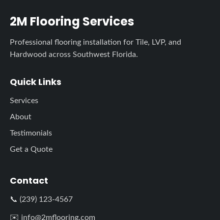
2M Flooring Services
Professional flooring installation for Tile, LVP, and
Hardwood across Southwest Florida.
Quick Links
Services
About
Testimonials
Get a Quote
Contact
📞 (239) 123-4567
✉️ info@2mflooring.com