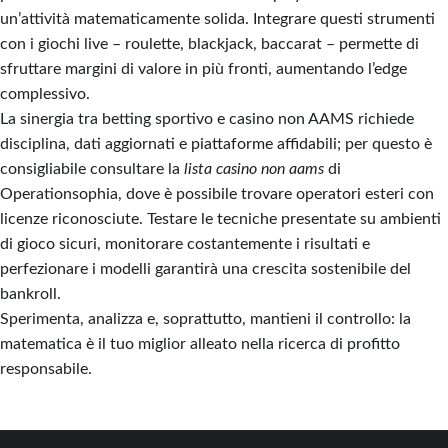
un’attività matematicamente solida. Integrare questi strumenti
con i giochi live – roulette, blackjack, baccarat – permette di
sfruttare margini di valore in più fronti, aumentando l’edge
complessivo.
La sinergia tra betting sportivo e casino non AAMS richiede
disciplina, dati aggiornati e piattaforme affidabili; per questo è
consigliabile consultare la
lista casino non aams
di
Operationsophia, dove è possibile trovare operatori esteri con
licenze riconosciute. Testare le tecniche presentate su ambienti
di gioco sicuri, monitorare costantemente i risultati e
perfezionare i modelli garantirà una crescita sostenibile del
bankroll.
Sperimenta, analizza e, soprattutto, mantieni il controllo: la
matematica è il tuo miglior alleato nella ricerca di profitto
responsabile.