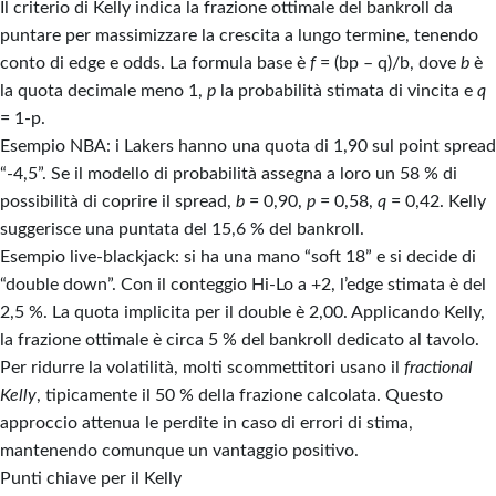
Il criterio di Kelly indica la frazione ottimale del bankroll da
puntare per massimizzare la crescita a lungo termine, tenendo
conto di edge e odds. La formula base è
f
= (bp – q)/b, dove
b
è
la quota decimale meno 1,
p
la probabilità stimata di vincita e
q
= 1‑p.
Esempio NBA: i Lakers hanno una quota di 1,90 sul point spread
“-4,5”. Se il modello di probabilità assegna a loro un 58 % di
possibilità di coprire il spread,
b
= 0,90,
p
= 0,58,
q
= 0,42. Kelly
suggerisce una puntata del 15,6 % del bankroll.
Esempio live‑blackjack: si ha una mano “soft 18” e si decide di
“double down”. Con il conteggio Hi‑Lo a +2, l’edge stimata è del
2,5 %. La quota implicita per il double è 2,00. Applicando Kelly,
la frazione ottimale è circa 5 % del bankroll dedicato al tavolo.
Per ridurre la volatilità, molti scommettitori usano il
fractional
Kelly
, tipicamente il 50 % della frazione calcolata. Questo
approccio attenua le perdite in caso di errori di stima,
mantenendo comunque un vantaggio positivo.
Punti chiave per il Kelly