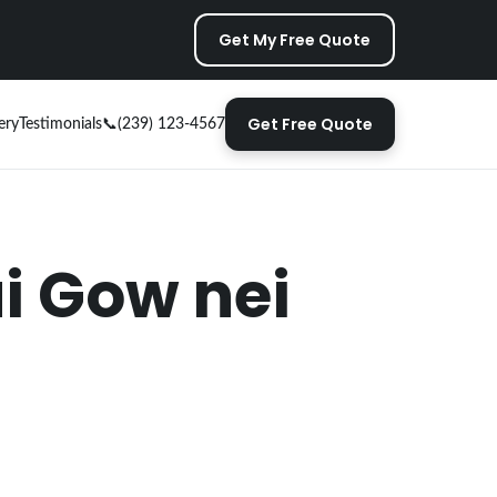
Get My Free Quote
Get Free Quote
ery
Testimonials
📞
(239) 123-4567
ai Gow nei