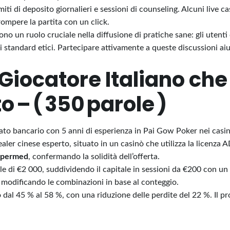
ti di deposito giornalieri e sessioni di counseling. Alcuni live 
rompere la partita con un click.
o un ruolo cruciale nella diffusione di pratiche sane: gli utenti
standard etici. Partecipare attivamente a queste discussioni aiu
Giocatore Italiano che 
 – ( 350 parole )
ato bancario con 5 anni di esperienza in Pai Gow Poker nei casin
aler cinese esperto, situato in un casinò che utilizza la licenz
apermed
, confermando la solidità dell’offerta.
 di €2 000, suddividendo il capitale in sessioni da €200 con un l
 modificando le combinazioni in base al conteggio.
o dal 45 % al 58 %, con una riduzione delle perdite del 22 %. Il p