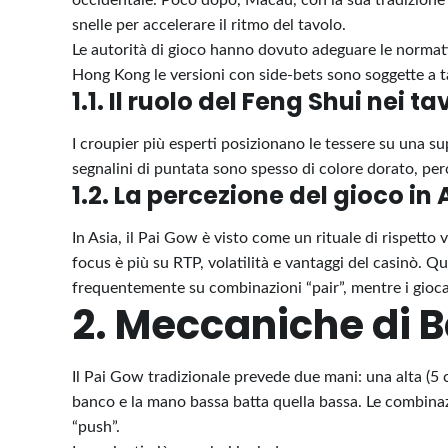
occidentale. Poco dopo, Macau, con la sua tradizione 
snelle per accelerare il ritmo del tavolo.
Le autorità di gioco hanno dovuto adeguare le normativ
Hong Kong le versioni con side‑bets sono soggette a t
1.1. Il ruolo del Feng Shui nei t
I croupier più esperti posizionano le tessere su una sup
segnalini di puntata sono spesso di colore dorato, perc
1.2. La percezione del gioco in
In Asia, il Pai Gow è visto come un rituale di rispetto 
focus è più su RTP, volatilità e vantaggi del casinò. 
frequentemente su combinazioni “pair”, mentre i giocat
2. Meccaniche di Ba
Il Pai Gow tradizionale prevede due mani: una alta (5 c
banco e la mano bassa batta quella bassa. Le combinazio
“push”.