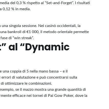
dia del 0,3 % rispetto al “Set‑and‑Forget”. I risultati
ca 0,12 % in media.
n una singola sessione. Nei casinò occidentali, la
n una bankroll di €1 000, il metodo orientale permette
 fase di “win streak”.
et” al “Dynamic
e una coppia di 5 nella mano bassa – e il
i errori di valutazione e può concentrarsi sulla
 di ottimizzare le combinazioni.
d esempio, se il mazzo mostra una grande quantità di
armente efficace nei tornei di Pai Gow Poker, dove la