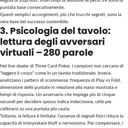
Regola di stop‑loss: interrompi la sessione se perdi tre volte la
puntata base consecutivamente.
Questi semplici accorgimenti, più che trucchi segreti, sono la
vera base del successo sostenibile.
3. Psicologia del tavolo:
lettura degli avversari
virtuali – 280 parole
Nel live‑dealer di Three Card Poker, i campioni non cercano di
“leggere il corpo” come in un tavolo tradizionale. Invece,
analizzano i pattern di scommessa: frequenza di Play vs Fold,
dimensione delle puntate in relazione alla mano mostrata e
tempi di risposta. Un avversario che impiega più di cinque
secondi per decidere spesso indica indecisione, utile per
calibrarsi su una puntata più cauta.
Tuttavia, la lettura è limitata: l’assenza di segnali fisici riduce la
capacità di interpretare bluff o nervosismo. Per compensare, i