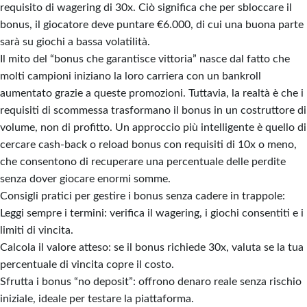
requisito di wagering di 30x. Ciò significa che per sbloccare il
bonus, il giocatore deve puntare €6.000, di cui una buona parte
sarà su giochi a bassa volatilità.
Il mito del “bonus che garantisce vittoria” nasce dal fatto che
molti campioni iniziano la loro carriera con un bankroll
aumentato grazie a queste promozioni. Tuttavia, la realtà è che i
requisiti di scommessa trasformano il bonus in un costruttore di
volume, non di profitto. Un approccio più intelligente è quello di
cercare cash‑back o reload bonus con requisiti di 10x o meno,
che consentono di recuperare una percentuale delle perdite
senza dover giocare enormi somme.
Consigli pratici per gestire i bonus senza cadere in trappole:
Leggi sempre i termini: verifica il wagering, i giochi consentiti e i
limiti di vincita.
Calcola il valore atteso: se il bonus richiede 30x, valuta se la tua
percentuale di vincita copre il costo.
Sfrutta i bonus “no deposit”: offrono denaro reale senza rischio
iniziale, ideale per testare la piattaforma.