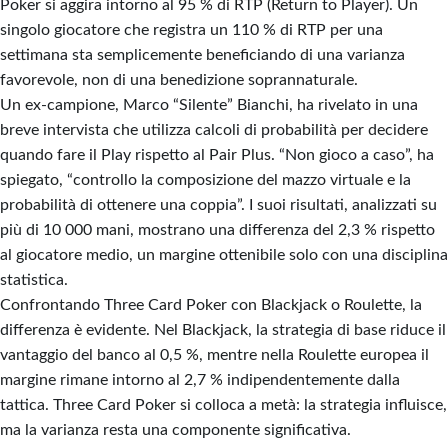
Poker si aggira intorno al 95 % di RTP (Return to Player). Un
singolo giocatore che registra un 110 % di RTP per una
settimana sta semplicemente beneficiando di una varianza
favorevole, non di una benedizione soprannaturale.
Un ex‑campione, Marco “Silente” Bianchi, ha rivelato in una
breve intervista che utilizza calcoli di probabilità per decidere
quando fare il Play rispetto al Pair Plus. “Non gioco a caso”, ha
spiegato, “controllo la composizione del mazzo virtuale e la
probabilità di ottenere una coppia”. I suoi risultati, analizzati su
più di 10 000 mani, mostrano una differenza del 2,3 % rispetto
al giocatore medio, un margine ottenibile solo con una disciplina
statistica.
Confrontando Three Card Poker con Blackjack o Roulette, la
differenza è evidente. Nel Blackjack, la strategia di base riduce il
vantaggio del banco al 0,5 %, mentre nella Roulette europea il
margine rimane intorno al 2,7 % indipendentemente dalla
tattica. Three Card Poker si colloca a metà: la strategia influisce,
ma la varianza resta una componente significativa.