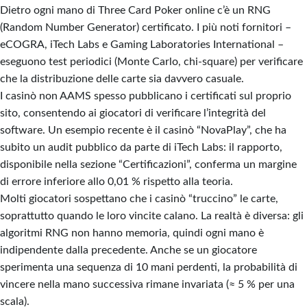
Dietro ogni mano di Three Card Poker online c’è un RNG
(Random Number Generator) certificato. I più noti fornitori –
eCOGRA, iTech Labs e Gaming Laboratories International –
eseguono test periodici (Monte Carlo, chi‑square) per verificare
che la distribuzione delle carte sia davvero casuale.
I casinò non AAMS spesso pubblicano i certificati sul proprio
sito, consentendo ai giocatori di verificare l’integrità del
software. Un esempio recente è il casinò “NovaPlay”, che ha
subito un audit pubblico da parte di iTech Labs: il rapporto,
disponibile nella sezione “Certificazioni”, conferma un margine
di errore inferiore allo 0,01 % rispetto alla teoria.
Molti giocatori sospettano che i casinò “truccino” le carte,
soprattutto quando le loro vincite calano. La realtà è diversa: gli
algoritmi RNG non hanno memoria, quindi ogni mano è
indipendente dalla precedente. Anche se un giocatore
sperimenta una sequenza di 10 mani perdenti, la probabilità di
vincere nella mano successiva rimane invariata (≈ 5 % per una
scala).