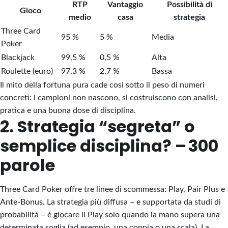
RTP
Vantaggio
Possibilità di
Gioco
medio
casa
strategia
Three Card
95 %
5 %
Media
Poker
Blackjack
99,5 %
0,5 %
Alta
Roulette (euro)
97,3 %
2,7 %
Bassa
Il mito della fortuna pura cade così sotto il peso di numeri
concreti: i campioni non nascono, si costruiscono con analisi,
pratica e una buona dose di disciplina.
2. Strategia “segreta” o
semplice disciplina? – 300
parole
Three Card Poker offre tre linee di scommessa: Play, Pair Plus e
Ante‑Bonus. La strategia più diffusa – e supportata da studi di
probabilità – è giocare il Play solo quando la mano supera una
determinata soglia (ad esempio, una coppia o una scala). La