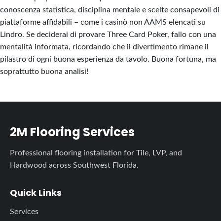
conoscenza statistica, disciplina mentale e scelte consapevoli di
piattaforme affidabili – come i casinò non AAMS elencati su
Lindro. Se deciderai di provare Three Card Poker, fallo con una
mentalità informata, ricordando che il divertimento rimane il
pilastro di ogni buona esperienza da tavolo. Buona fortuna, ma
soprattutto buona analisi!
2M Flooring Services
Professional flooring installation for Tile, LVP, and
Hardwood across Southwest Florida.
Quick Links
Services