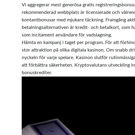
Vi aggregerar mest generösa gratis registreringsbonus
rekommenderad webbplats är licensierade och välrenomm
kontantbonusar med mjukare täckning. Framgång aktiv
betalningsalternativen är kredit- och betalkort, som h
som incitament användare för vadslagning.
Hämta en kampanj i taget per program. För att förhindr
stor attraktion på olika digitala kasinon. Om snabb dr
nyckeln för varje spelare. Kasinon slutför rutinmässi
att förbättra säkerheten. Kryptovalutans utveckling inom
bonuskrediter.