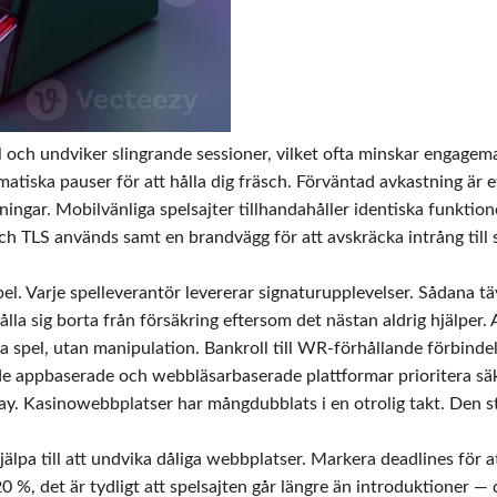
ll och undviker slingrande sessioner, vilket ofta minskar engag
matiska pauser för att hålla dig fräsch. Förväntad avkastning är
ingar. Mobilvänliga spelsajter tillhandahåller identiska funktione
ch TLS används samt en brandvägg för att avskräcka intrång till 
pel. Varje spelleverantör levererar signaturupplevelser. Sådana t
la sig borta från försäkring eftersom det nästan aldrig hjälper. 
sa spel, utan manipulation. Bankroll till WR-förhållande förbin
 appbaserade och webbläsarbaserade plattformar prioritera säke
 Pay. Kasinowebbplatser har mångdubblats i en otrolig takt. Den
hjälpa till att undvika dåliga webbplatser. Markera deadlines för a
 %, det är tydligt att spelsajten går längre än introduktioner — 