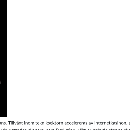
eptans. Tillväxt inom tekniksektorn accelereras av internetkasinon,