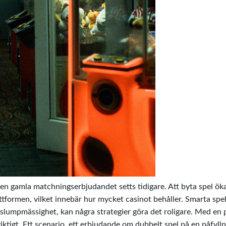
n gamla matchningserbjudandet setts tidigare. Att byta spel ök
tformen, vilket innebär hur mycket casinot behåller. Smarta spels
på slumpmässighet, kan några strategier göra det roligare. Med en 
viktigt. Ett scenario, ett erbjudande om dubbelt spel på en påfylln