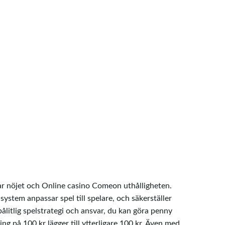
ar nöjet och Online casino Comeon uthålligheten.
ystem anpassar spel till spelare, och säkerställer
pålitlig spelstrategi och ansvar, du kan göra penny
ing på 100 kr lägger till ytterligare 100 kr. Även med