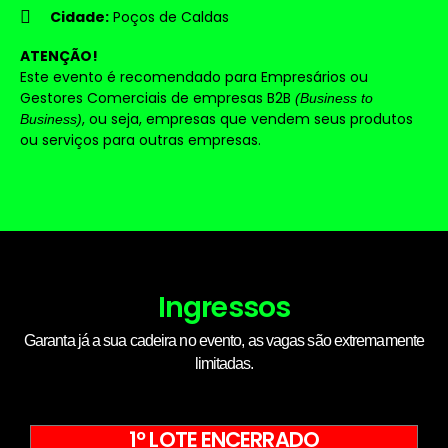
Cidade:
Poços de Caldas
ATENÇÃO!
Este evento é recomendado para Empresários ou
Gestores Comerciais de empresas B2B
(Business to
, ou seja, empresas que vendem seus produtos
Business)
ou serviços para outras empresas.
Ingressos
Garanta já a sua cadeira no evento, as vagas são extremamente
limitadas.
1º LOTE ENCERRADO